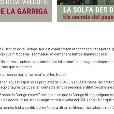
stòrica de la Garriga. Aquest espai pretén oferir-te recursos per tal qu
rmació que hi trobaràs. Tanmateix, et demanem també algunes coses:
. Nosaltres hi anirem aportant tota la informació que tinguem sistematit
rrors que hi detectis.
lau, comunica’ns-ho i cita’ns al teu treball.
ar en aquest espai no és propietat del CDH. En aquests casos, els drets 
mació t’hauràs de posar en contacte amb la persona/entitat/organisme p
ció sobre la Garriga específicament, o en què la Garriga hi tingui alguna c
e dades i el teu treball augmentarà el valor del CDH i servirà perquè d
més tindrà sentit, creixerà i serà útil si l’utilitzes, hi col·labores i en f