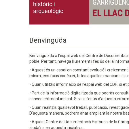
Benvinguda
Benvingut/da a l’espai web del Centre de Documentació Hi
poble. Per tant, navega lliurement i fes ús de la info
• Aquest és un espai en constant evolució i creixement
mínim, ens facis conèixer, totes aquelles mancances i e
• Quan utilitzis informació de l’espai web del CDH, si et p
• Part de la informació digitalitzada que podràs consult
convenientment indicat. Si vols fer ús d’aquesta infor
• Quan realitzis qualsevol treball, publicació, investiga
D’aquesta manera, podrem anar ampliant la nostra base d
• Aquest Centre de Documentació Històrica de la Garriga no
ajuda’ns en aquesta iniciativa.