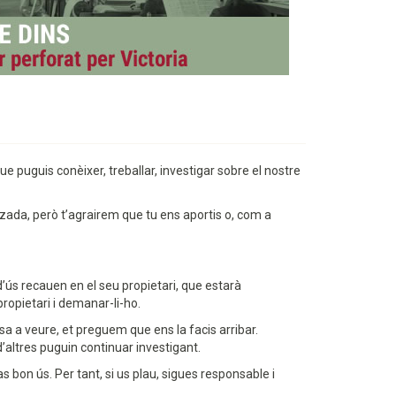
e puguis conèixer, treballar, investigar sobre el nostre
zada, però t’agrairem que tu ens aportis o, com a
d’ús recauen en el seu propietari, que estarà
ropietari i demanar-li-ho.
osa a veure, et preguem que ens la facis arribar.
’altres puguin continuar investigant.
as bon ús. Per tant, si us plau, sigues responsable i