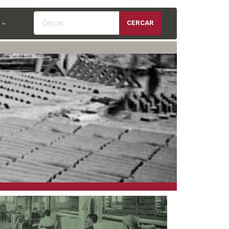
Cercar
CERCAR
S