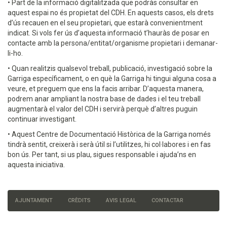
• Part de la informació digitalitzada que podràs consultar en
aquest espai no és propietat del CDH. En aquests casos, els drets
d’ús recauen en el seu propietari, que estarà convenientment
indicat. Si vols fer ús d’aquesta informació t’hauràs de posar en
contacte amb la persona/entitat/organisme propietari i demanar-
li-ho.
• Quan realitzis qualsevol treball, publicació, investigació sobre la
Garriga específicament, o en què la Garriga hi tingui alguna cosa a
veure, et preguem que ens la facis arribar. D’aquesta manera,
podrem anar ampliant la nostra base de dades i el teu treball
augmentarà el valor del CDH i servirà perquè d’altres puguin
continuar investigant.
• Aquest Centre de Documentació Històrica de la Garriga només
tindrà sentit, creixerà i serà útil si l’utilitzes, hi col·labores i en fas
bon ús. Per tant, si us plau, sigues responsable i ajuda’ns en
aquesta iniciativa.
AJUNTAMENT
CRÈDITS
AVIS LEGAL
CONTACTAR
Menú
del