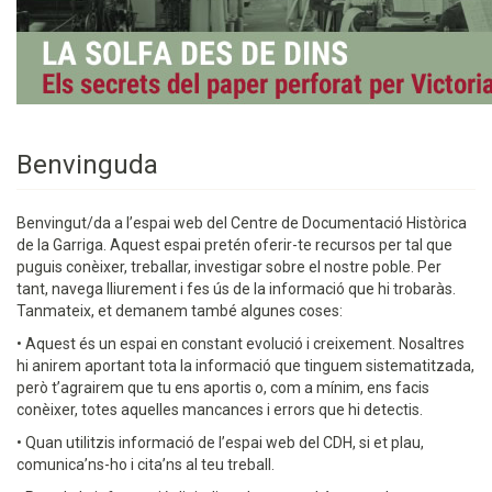
Benvinguda
Benvingut/da a l’espai web del Centre de Documentació Històrica
de la Garriga. Aquest espai pretén oferir-te recursos per tal que
puguis conèixer, treballar, investigar sobre el nostre poble. Per
tant, navega lliurement i fes ús de la informació que hi trobaràs.
Tanmateix, et demanem també algunes coses:
• Aquest és un espai en constant evolució i creixement. Nosaltres
hi anirem aportant tota la informació que tinguem sistematitzada,
però t’agrairem que tu ens aportis o, com a mínim, ens facis
conèixer, totes aquelles mancances i errors que hi detectis.
• Quan utilitzis informació de l’espai web del CDH, si et plau,
comunica’ns-ho i cita’ns al teu treball.