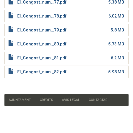
El_Congost_num._77.pdf
5.38 MB
El_Congost_num._78.pdf
6.02 MB
El_Congost_num._79.pdf
5.8 MB
El_Congost_num._80.pdf
5.73 MB
El_Congost_num._81.pdf
6.2 MB
El_Congost_num._82.pdf
5.98 MB
AJUNTAMENT
CRÈDITS
AVIS LEGAL
CONTACTAR
Menú
del
peu
de
pàgina