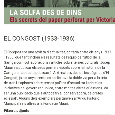
EL CONGOST (1933-1936)
El Congost era una revista d’actualitat, editada entre els anys 1933
i 1936, que tant incloïa els resultats de l’equip de futbol de la
Garriga com col·laboracions i articles sobre temes culturals. Josep
Maurí va publicar els seus primers escrits sobre la història de la
Garriga en aquesta publicació. Així mateix, des de les pàgines d’El
Congost, ja als anys trenta es sol·licitava la doble via per a la línia
de tren i s’opinava sobre temes polítics d’actualitat i sobre les
iniciatives del govern republicà, entre moltes altres qüestions. Va
ser una publicació que s'autodefinia "conservadora, de dretes i
eclesial". Alguns dels exemplars pertanyen a l'Arxiu Històric
Municipal i els altres a la Fundació Maurí.
Fitxers adjunts