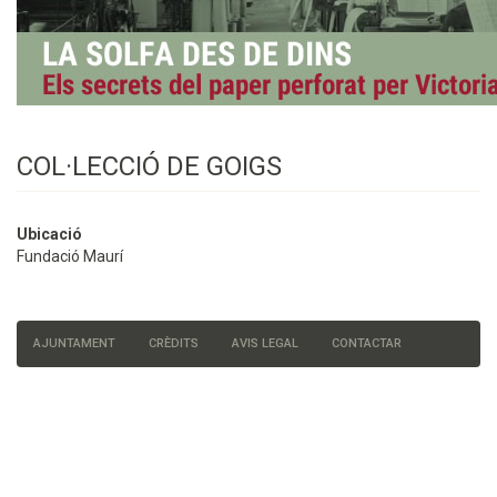
COL·LECCIÓ DE GOIGS
Ubicació
Fundació Maurí
AJUNTAMENT
CRÈDITS
AVIS LEGAL
CONTACTAR
Menú
del
peu
de
pàgina