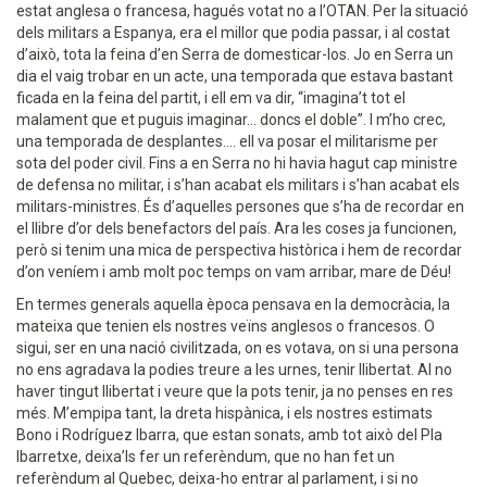
estat anglesa o francesa, hagués votat no a l’OTAN. Per la situació
dels militars a Espanya, era el millor que podia passar, i al costat
d’això, tota la feina d’en Serra de domesticar-los. Jo en Serra un
dia el vaig trobar en un acte, una temporada que estava bastant
ficada en la feina del partit, i ell em va dir, “imagina’t tot el
malament que et puguis imaginar... doncs el doble”. I m’ho crec,
una temporada de desplantes.... ell va posar el militarisme per
sota del poder civil. Fins a en Serra no hi havia hagut cap ministre
de defensa no militar, i s’han acabat els militars i s’han acabat els
militars-ministres. És d’aquelles persones que s’ha de recordar en
el llibre d’or dels benefactors del país. Ara les coses ja funcionen,
però si tenim una mica de perspectiva històrica i hem de recordar
d’on veníem i amb molt poc temps on vam arribar, mare de Déu!
En termes generals aquella època pensava en la democràcia, la
mateixa que tenien els nostres veïns anglesos o francesos. O
sigui, ser en una nació civilitzada, on es votava, on si una persona
no ens agradava la podies treure a les urnes, tenir llibertat. Al no
haver tingut llibertat i veure que la pots tenir, ja no penses en res
més. M’empipa tant, la dreta hispànica, i els nostres estimats
Bono i Rodríguez Ibarra, que estan sonats, amb tot això del Pla
Ibarretxe, deixa’ls fer un referèndum, que no han fet un
referèndum al Quebec, deixa-ho entrar al parlament, i si no