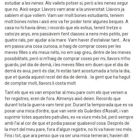
estudiar a les nenes. Als vailets potser si, però a les nenes segur
que no. Això segur. Llavors vam anar a la universitat. Llavors ja
sabíem el que volíem. Vam ser molt bones estudiants, teníem
molt bones notes i això ens va fer poder tenir algunes beques. A
casa no hi havia diner, i recordo que els estius, tenint tretze o
catorze anys, ens passàvem fent classes a nens més petits, per
quatre rals, per ajudar a la mare. Vam haver d’estalviar tant... Ara
em passa una cosa curiosa, si haig de comprar coses per les
meves filles o els meus néts, no em sap greu, dintre de les meves
possibilitats, però si m’haig de comprar coses per mi, llavors m’ho
guardo, pel dia de demà, i les meves filles em diuen que el dia de
demà és avui, però és clar, hi estàs tant acostumada a tota la dia,
que et queda aquest recel del dia de demà... la gent que ha hagut
de comptar molt, llavors li costa molt.
Tant els que es van emportar al meu pare com els que venien a
fer registres, eren de fora. Almenys això deien. Recordo que
durant tota la guerra vam tenir por. Durant la temporada que es va
posar una mica d’ordre, que van venir els Guàrdies d’Assalt, i van
suprimir totes aquestes patrulles, es va viure més bé, però sempre
amb l’ai al cor de que et podia passar qualsevol cosa. Després de
la mort del meu pare, fora d’algun registre, no hi va haver res més.
Fins i tot, que ara penso que va ser una mica temerari, havien dit