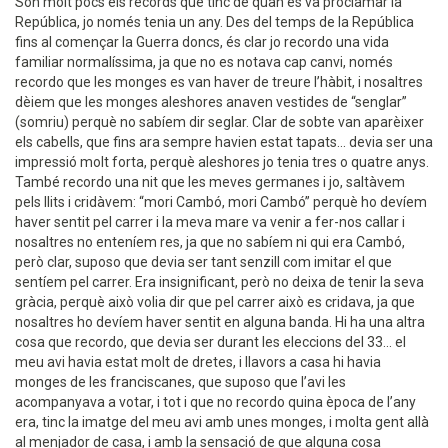
Són molt pocs els records que tinc de quan es va proclamar la
República, jo només tenia un any. Des del temps de la República
fins al començar la Guerra doncs, és clar jo recordo una vida
familiar normalíssima, ja que no es notava cap canvi, només
recordo que les monges es van haver de treure l’hàbit, i nosaltres
dèiem que les monges aleshores anaven vestides de “senglar”
(somriu) perquè no sabíem dir seglar. Clar de sobte van aparèixer
els cabells, que fins ara sempre havien estat tapats... devia ser una
impressió molt forta, perquè aleshores jo tenia tres o quatre anys.
També recordo una nit que les meves germanes i jo, saltàvem
pels llits i cridàvem: “mori Cambó, mori Cambó” perquè ho devíem
haver sentit pel carrer i la meva mare va venir a fer-nos callar i
nosaltres no enteníem res, ja que no sabíem ni qui era Cambó,
però clar, suposo que devia ser tant senzill com imitar el que
sentíem pel carrer. Era insignificant, però no deixa de tenir la seva
gràcia, perquè això volia dir que pel carrer això es cridava, ja que
nosaltres ho devíem haver sentit en alguna banda. Hi ha una altra
cosa que recordo, que devia ser durant les eleccions del 33... el
meu avi havia estat molt de dretes, i llavors a casa hi havia
monges de les franciscanes, que suposo que l’avi les
acompanyava a votar, i tot i que no recordo quina època de l’any
era, tinc la imatge del meu avi amb unes monges, i molta gent allà
al menjador de casa, i amb la sensació de que alguna cosa