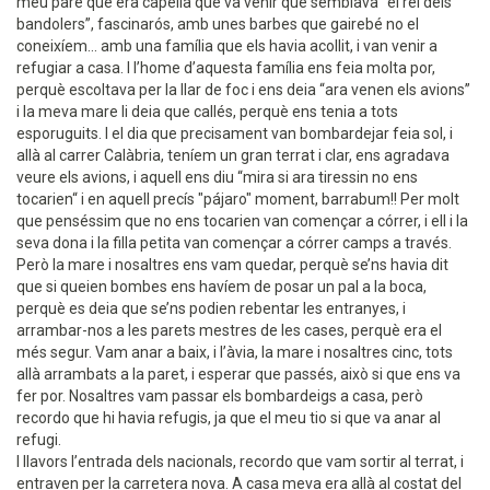
meu pare que era capellà que va venir que semblava “el rei dels
bandolers”, fascinarós, amb unes barbes que gairebé no el
coneixíem... amb una família que els havia acollit, i van venir a
refugiar a casa. I l’home d’aquesta família ens feia molta por,
perquè escoltava per la llar de foc i ens deia “ara venen els avions”
i la meva mare li deia que callés, perquè ens tenia a tots
esporuguits. I el dia que precisament van bombardejar feia sol, i
allà al carrer Calàbria, teníem un gran terrat i clar, ens agradava
veure els avions, i aquell ens diu “mira si ara tiressin no ens
tocarien“ i en aquell precís "pájaro" moment, barrabum!! Per molt
que penséssim que no ens tocarien van començar a córrer, i ell i la
seva dona i la filla petita van començar a córrer camps a través.
Però la mare i nosaltres ens vam quedar, perquè se’ns havia dit
que si queien bombes ens havíem de posar un pal a la boca,
perquè es deia que se’ns podien rebentar les entranyes, i
arrambar-nos a les parets mestres de les cases, perquè era el
més segur. Vam anar a baix, i l’àvia, la mare i nosaltres cinc, tots
allà arrambats a la paret, i esperar que passés, això si que ens va
fer por. Nosaltres vam passar els bombardeigs a casa, però
recordo que hi havia refugis, ja que el meu tio si que va anar al
refugi.
I llavors l’entrada dels nacionals, recordo que vam sortir al terrat, i
entraven per la carretera nova. A casa meva era allà al costat del