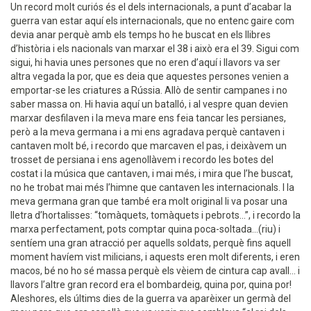
Un record molt curiós és el dels internacionals, a punt d’acabar la
guerra van estar aquí els internacionals, que no entenc gaire com
devia anar perquè amb els temps ho he buscat en els llibres
d’història i els nacionals van marxar el 38 i això era el 39. Sigui com
sigui, hi havia unes persones que no eren d’aquí i llavors va ser
altra vegada la por, que es deia que aquestes persones venien a
emportar-se les criatures a Rússia. Allò de sentir campanes i no
saber massa on. Hi havia aquí un batalló, i al vespre quan devien
marxar desfilaven i la meva mare ens feia tancar les persianes,
però a la meva germana i a mi ens agradava perquè cantaven i
cantaven molt bé, i recordo que marcaven el pas, i deixàvem un
trosset de persiana i ens agenollàvem i recordo les botes del
costat i la música que cantaven, i mai més, i mira que l’he buscat,
no he trobat mai més l’himne que cantaven les internacionals. I la
meva germana gran que també era molt original li va posar una
lletra d’hortalisses: “tomàquets, tomàquets i pebrots...”, i recordo la
marxa perfectament, pots comptar quina poca-soltada...(riu) i
sentíem una gran atracció per aquells soldats, perquè fins aquell
moment havíem vist milicians, i aquests eren molt diferents, i eren
macos, bé no ho sé massa perquè els vèiem de cintura cap avall... i
llavors l’altre gran record era el bombardeig, quina por, quina por!
Aleshores, els últims dies de la guerra va aparèixer un germà del