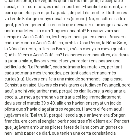
Quan ets petit, i de vegades quan no ets tant petit, l’acceptació
social, el fer com tots, és molt important. El sentir-te diferent, així
com quan ets gran et pot agradar, de petit és terrible. I tothom es
va fer de Falange menys nosaltres (somriu). No, nosaltres i altra
gent, però en general... i recordo que devia ser diumenge i anaven
uniformadetes... i a mi m’hagués encantat!! En canvi, vam ser
sempre d’Acció Catòlica, les benjamines que en deien... Anàvem
cada setmana a Acció Catòlica, amb la Rosa Perris, la Núria Soto,
la Núria Torrents, la Teresa Borrell, més o menys la meva quinta.
Què hi fèiem a Acció Catòlica? Les nenes com nosaltres, els dijous
a jugar a pilota, llavors venia el senyor rector i ens posava una
pel·lícula de “La Pandilla”, cada setmana les mateixes, per tant
cada setmana més trencades, per tant cada setmana més
curtes(riu). Llavors ens feia una mica de sermonet i cap a casa.
Consistia en això. Llavors els més grans estudiaven l’evangeli, però
aquí ja no hi vaig arribar mai, perquè és clar, llavors ja vaig anar a
escola. La meva germana va entrar a col·legi immediatament,
devia ser el mateix 39 o 40, allà ens havien ensenyat un joc de
pilota que s’havia d’agafar tres vegades, i llavors el fèiem aquí, i
jugàvem a la “Bal truà”, perquè l’escola que anàvem era d’origen
francès, era com el senglar, però nosaltres n’hi dèiem així. Per cert
que jugàvem amb unes pilotes fetes de llana com un gorret de
nen i amb paper de diari, que tenien una certa consistència,