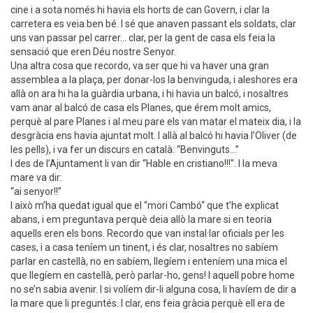
cine i a sota només hi havia els horts de can Govern, i clar la
carretera es veia ben bé. I sé que anaven passant els soldats, clar
uns van passar pel carrer... clar, per la gent de casa els feia la
sensació que eren Déu nostre Senyor.
Una altra cosa que recordo, va ser que hi va haver una gran
assemblea a la plaça, per donar-los la benvinguda, i aleshores era
allà on ara hi ha la guàrdia urbana, i hi havia un balcó, i nosaltres
vam anar al balcó de casa els Planes, que érem molt amics,
perquè al pare Planes i al meu pare els van matar el mateix dia, i la
desgràcia ens havia ajuntat molt. I allà al balcó hi havia l’Oliver (de
les pells), i va fer un discurs en català: “Benvinguts...”
I des de l’Ajuntament li van dir “Hable en cristiano!!!". I la meva
mare va dir:
“ai senyor!!”
I això m’ha quedat igual que el “mori Cambó“ que t’he explicat
abans, i em preguntava perquè deia allò la mare si en teoria
aquells eren els bons. Recordo que van instal·lar oficials per les
cases, i a casa teníem un tinent, i és clar, nosaltres no sabíem
parlar en castellà, no en sabíem, llegíem i enteníem una mica el
que llegíem en castellà, però parlar-ho, gens! I aquell pobre home
no se’n sabia avenir. I si volíem dir-li alguna cosa, li havíem de dir a
la mare que li preguntés. I clar, ens feia gràcia perquè ell era de