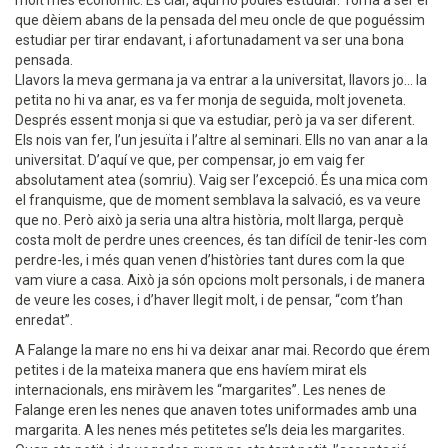
que dèiem abans de la pensada del meu oncle de que poguéssim
estudiar per tirar endavant, i afortunadament va ser una bona
pensada.
Llavors la meva germana ja va entrar a la universitat, llavors jo... la
petita no hi va anar, es va fer monja de seguida, molt joveneta.
Després essent monja si que va estudiar, però ja va ser diferent.
Els nois van fer, l’un jesuïta i l’altre al seminari. Ells no van anar a la
universitat. D’aquí ve que, per compensar, jo em vaig fer
absolutament atea (somriu). Vaig ser l’excepció. És una mica com
el franquisme, que de moment semblava la salvació, es va veure
que no. Però això ja seria una altra història, molt llarga, perquè
costa molt de perdre unes creences, és tan difícil de tenir-les com
perdre-les, i més quan venen d’històries tant dures com la que
vam viure a casa. Això ja són opcions molt personals, i de manera
de veure les coses, i d’haver llegit molt, i de pensar, “com t’han
enredat”.
A Falange la mare no ens hi va deixar anar mai. Recordo que érem
petites i de la mateixa manera que ens havíem mirat els
internacionals, ens miràvem les “margarites”. Les nenes de
Falange eren les nenes que anaven totes uniformades amb una
margarita. A les nenes més petitetes se’ls deia les margarites.