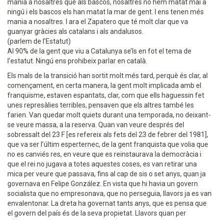
mania a nosaltres que als bascos, nosaltres no hem matat mai a
ningú i els bascos els han matat la mar de gent. I ens tenen més
mania a nosaltres. I ara el Zapatero que té molt clar que va
guanyar gràcies als catalans i als andalusos.
(parlem de l’Estatut)
Al 90% de la gent que viu a Catalunya se’ls en fot el tema de
l’estatut. Ningú ens prohibeix parlar en català.
Els mals de la transició han sortit molt més tard, perquè és clar, al
començament, en certa manera, la gent molt implicada amb el
franquisme, estaven espantats, clar, com que ells haguessin fet
unes represàlies terribles, pensaven que els altres també les
farien. Van quedar molt quiets durant una temporada, no deixant-
se veure massa, a la reserva. Quan van veure després del
sobressalt del 23 F [es refereix als fets del 23 de febrer del 1981],
que va ser l’últim esperternec, de la gent franquista que volia que
no es canviés res, en veure que es reinstaurava la democràcia i
que el rei no jugava a totes aquestes coses, es van retirar una
mica per veure que passava, fins al cap de sis o set anys, quan ja
governava en Felipe González. En vista que hi havia un govern
socialista que no empresonava, que no perseguia, llavors ja es van
envalentonar. La dreta ha governat tants anys, que es pensa que
el govern del país és de la seva propietat. Llavors quan per