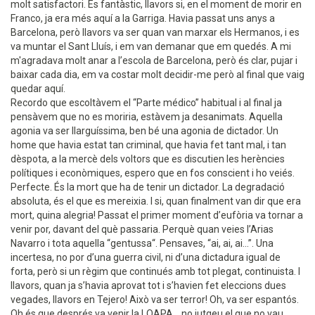
molt satisfactori. És fantàstic, llavors si, en el moment de morir en
Franco, ja era més aquí a la Garriga. Havia passat uns anys a
Barcelona, però llavors va ser quan van marxar els Hermanos, i es
va muntar el Sant Lluís, i em van demanar que em quedés. A mi
m'agradava molt anar a l’escola de Barcelona, però és clar, pujar i
baixar cada dia, em va costar molt decidir-me però al final que vaig
quedar aquí.
Recordo que escoltàvem el “Parte médico” habitual i al final ja
pensàvem que no es moriria, estàvem ja desanimats. Aquella
agonia va ser llarguíssima, ben bé una agonia de dictador. Un
home que havia estat tan criminal, que havia fet tant mal, i tan
dèspota, a la mercè dels voltors que es discutien les herències
polítiques i econòmiques, espero que en fos conscient i ho veiés.
Perfecte. És la mort que ha de tenir un dictador. La degradació
absoluta, és el que es mereixia. I si, quan finalment van dir que era
mort, quina alegria! Passat el primer moment d’eufòria va tornar a
venir por, davant del què passaria. Perquè quan veies l’Arias
Navarro i tota aquella “gentussa“. Pensaves, “ai, ai, ai...”. Una
incertesa, no por d’una guerra civil, ni d’una dictadura igual de
forta, però si un règim que continués amb tot plegat, continuista. I
llavors, quan ja s’havia aprovat tot i s’havien fet eleccions dues
vegades, llavors en Tejero! Això va ser terror! Oh, va ser espantós.
Oh és que després va venir la LOAPA... no jutgeu el que no vau