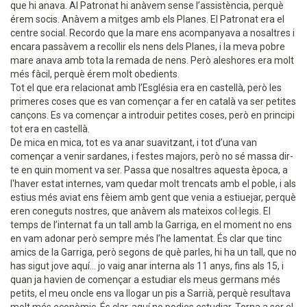
que hi anava. Al Patronat hi anàvem sense l’assistència, perquè
érem socis. Anàvem a mitges amb els Planes. El Patronat era el
centre social. Recordo que la mare ens acompanyava a nosaltres i
encara passàvem a recollir els nens dels Planes, i la meva pobre
mare anava amb tota la remada de nens. Però aleshores era molt
més fàcil, perquè érem molt obedients.
Tot el que era relacionat amb l’Església era en castellà, però les
primeres coses que es van començar a fer en català va ser petites
cançons. Es va començar a introduir petites coses, però en principi
tot era en castellà.
De mica en mica, tot es va anar suavitzant, i tot d’una van
començar a venir sardanes, i festes majors, però no sé massa dir-
te en quin moment va ser. Passa que nosaltres aquesta època, a
l'haver estat internes, vam quedar molt trencats amb el poble, i als
estius més aviat ens fèiem amb gent que venia a estiuejar, perquè
eren coneguts nostres, que anàvem als mateixos col·legis. El
temps de l’internat fa un tall amb la Garriga, en el moment no ens
en vam adonar però sempre més l’he lamentat. És clar que tinc
amics de la Garriga, però segons de què parles, hi ha un tall, que no
has sigut jove aquí... jo vaig anar interna als 11 anys, fins als 15, i
quan ja havien de començar a estudiar els meus germans més
petits, el meu oncle ens va llogar un pis a Sarrià, perquè resultava
molt més econòmic. És clar, aquí no podies estudiar. Torna a ser el