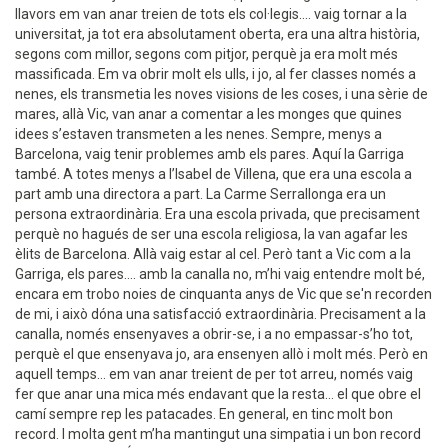
llavors em van anar treien de tots els col·legis.... vaig tornar a la
universitat, ja tot era absolutament oberta, era una altra història,
segons com millor, segons com pitjor, perquè ja era molt més
massificada. Em va obrir molt els ulls, i jo, al fer classes només a
nenes, els transmetia les noves visions de les coses, i una sèrie de
mares, allà Vic, van anar a comentar a les monges que quines
idees s’estaven transmeten a les nenes. Sempre, menys a
Barcelona, vaig tenir problemes amb els pares. Aquí la Garriga
també. A totes menys a l’Isabel de Villena, que era una escola a
part amb una directora a part. La Carme Serrallonga era un
persona extraordinària. Era una escola privada, que precisament
perquè no hagués de ser una escola religiosa, la van agafar les
èlits de Barcelona. Allà vaig estar al cel. Però tant a Vic com a la
Garriga, els pares.... amb la canalla no, m’hi vaig entendre molt bé,
encara em trobo noies de cinquanta anys de Vic que se'n recorden
de mi, i això dóna una satisfacció extraordinària. Precisament a la
canalla, només ensenyaves a obrir-se, i a no empassar-s’ho tot,
perquè el que ensenyava jo, ara ensenyen allò i molt més. Però en
aquell temps... em van anar treient de per tot arreu, només vaig
fer que anar una mica més endavant que la resta... el que obre el
camí sempre rep les patacades. En general, en tinc molt bon
record. I molta gent m’ha mantingut una simpatia i un bon record