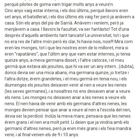
perquè pilotes de goma vam trigar molts anys a veure’n.
Cinc anys vaig estar interna, i els dos últims, perquè llavors eren
set anys, el batxillerat, i els dos últims els vaig fer però ja anàvem a
casa. Són els anys del pis de Sarrià. Anàvem i veníem, però ja
menjàvem a casa. I llavors la facultat, va ser fantàstic! Tot d’una
després d’aquells ambients tant tancats! La universitat, tot i que
no era res de l’altre món però és clar, hi havia nois, nois!!! Mira com
eren les monges, tot i que les nostres eren de lo milloret, mira si
eren “rapatàries“, que l’últim any que vam estar internes, jo tenia
quinze anys, a meva germana disset, i l’altre catorze, i el meu
germà que estava als jesuïtes, que hi va ser un any intern...(dubta),
doncs devia ser una mica abans, ma germana quinze, jo tretze i
l’altra dotze, érem grandetes, i el meu germà en tenia nou, i els
diumenges els jesuïtes deixaven venir al nen a veure les nenes
(les seves germanes), i a nosaltres no ens deixaven anar a veure
els nens. Les monges no deixaven anar a les nenes a veure els
nens. El nen havia de venir amb els germans d’altres nenes, les
monges devien pensar que anar a veure al nen a l’escola del nen,
devia ser la perdició. Inclús la meva mare, pensava que les nenes
érem grans i el nen era molt petit. Li deien que ja vindria amb els
germans d’altres nenes, però ja eren més grans i els feia mandra
venir, i al final venien els de 9 i 10 anys.