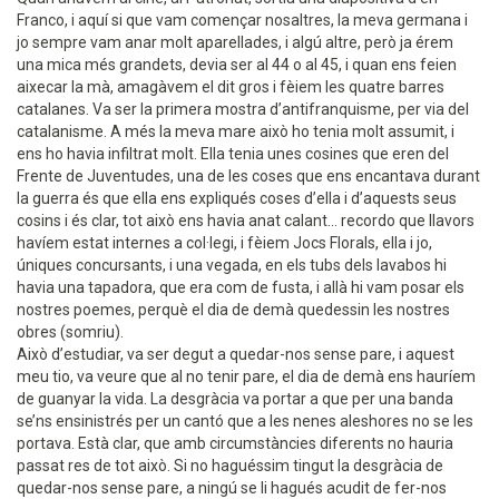
Franco, i aquí si que vam començar nosaltres, la meva germana i
jo sempre vam anar molt aparellades, i algú altre, però ja érem
una mica més grandets, devia ser al 44 o al 45, i quan ens feien
aixecar la mà, amagàvem el dit gros i fèiem les quatre barres
catalanes. Va ser la primera mostra d’antifranquisme, per via del
catalanisme. A més la meva mare això ho tenia molt assumit, i
ens ho havia infiltrat molt. Ella tenia unes cosines que eren del
Frente de Juventudes, una de les coses que ens encantava durant
la guerra és que ella ens expliqués coses d’ella i d’aquests seus
cosins i és clar, tot això ens havia anat calant... recordo que llavors
havíem estat internes a col·legi, i fèiem Jocs Florals, ella i jo,
úniques concursants, i una vegada, en els tubs dels lavabos hi
havia una tapadora, que era com de fusta, i allà hi vam posar els
nostres poemes, perquè el dia de demà quedessin les nostres
obres (somriu).
Això d’estudiar, va ser degut a quedar-nos sense pare, i aquest
meu tio, va veure que al no tenir pare, el dia de demà ens hauríem
de guanyar la vida. La desgràcia va portar a que per una banda
se’ns ensinistrés per un cantó que a les nenes aleshores no se les
portava. Està clar, que amb circumstàncies diferents no hauria
passat res de tot això. Si no haguéssim tingut la desgràcia de
quedar-nos sense pare, a ningú se li hagués acudit de fer-nos