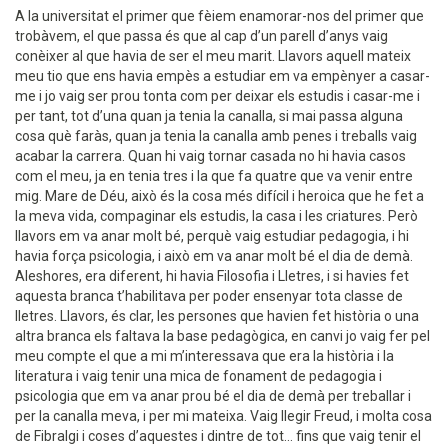
A la universitat el primer que fèiem enamorar-nos del primer que
trobàvem, el que passa és que al cap d’un parell d’anys vaig
conèixer al que havia de ser el meu marit. Llavors aquell mateix
meu tio que ens havia empès a estudiar em va empènyer a casar-
me i jo vaig ser prou tonta com per deixar els estudis i casar-me i
per tant, tot d’una quan ja tenia la canalla, si mai passa alguna
cosa què faràs, quan ja tenia la canalla amb penes i treballs vaig
acabar la carrera. Quan hi vaig tornar casada no hi havia casos
com el meu, ja en tenia tres i la que fa quatre que va venir entre
mig. Mare de Déu, això és la cosa més difícil i heroica que he fet a
la meva vida, compaginar els estudis, la casa i les criatures. Però
llavors em va anar molt bé, perquè vaig estudiar pedagogia, i hi
havia força psicologia, i això em va anar molt bé el dia de demà.
Aleshores, era diferent, hi havia Filosofia i Lletres, i si havies fet
aquesta branca t’habilitava per poder ensenyar tota classe de
lletres. Llavors, és clar, les persones que havien fet història o una
altra branca els faltava la base pedagògica, en canvi jo vaig fer pel
meu compte el que a mi m’interessava que era la història i la
literatura i vaig tenir una mica de fonament de pedagogia i
psicologia que em va anar prou bé el dia de demà per treballar i
per la canalla meva, i per mi mateixa. Vaig llegir Freud, i molta cosa
de Fibralgi i coses d’aquestes i dintre de tot... fins que vaig tenir el