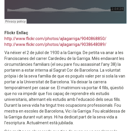
Flickr Enllaç
http://www.flickr.com/photos/ajlagarriga/9040868850/
http://www.flickr.com/photos/ajlagarriga/9038648089/
Va néixer el 2 de juliol de 1930 a la Garriga. De petita va anar a les
Franciscanes del carrer Cardedeu de la Garriga. Més endavant les
circumstàncies familiars (el seu pare fou assassinat l’any 38) la
portaren a estar interna al Sagrat Cor de Barcelona. La voluntat
pròpia i de la seva família de que es pogués valer per si sola la van
portar a la Universitat de Barcelona. Va deixar la carrera
temporalment per casar-se. El matrimoni va portar 4 fills, qüestió
que no va impedir que fos capaç de reprendre els estudis
universitaris, alternant els estudis amb l’educació dels seus fills.
Durant la seva vida ha tingut tres ocupacions professionals. Fou
mestra en escoles de Barcelona, Vic i la Garriga. Fou alcaldessa de
la Garriga durant vuit anys. Hi ha dedicat part de la seva vida a
l’escriptura. Actualment està jubilada.