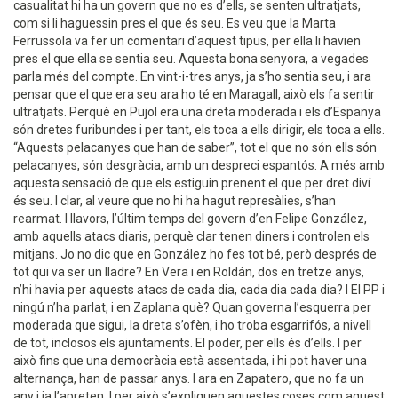
casualitat hi ha un govern que no es d’ells, se senten ultratjats,
com si li haguessin pres el que és seu. Es veu que la Marta
Ferrussola va fer un comentari d’aquest tipus, per ella li havien
pres el que ella se sentia seu. Aquesta bona senyora, a vegades
parla més del compte. En vint-i-tres anys, ja s’ho sentia seu, i ara
pensar que el que era seu ara ho té en Maragall, això els fa sentir
ultratjats. Perquè en Pujol era una dreta moderada i els d’Espanya
són dretes furibundes i per tant, els toca a ells dirigir, els toca a ells.
“Aquests pelacanyes que han de saber”, tot el que no són ells són
pelacanyes, són desgràcia, amb un despreci espantós. A més amb
aquesta sensació de que els estiguin prenent el que per dret diví
és seu. I clar, al veure que no hi ha hagut represàlies, s’han
rearmat. I llavors, l’últim temps del govern d’en Felipe González,
amb aquells atacs diaris, perquè clar tenen diners i controlen els
mitjans. Jo no dic que en González ho fes tot bé, però després de
tot qui va ser un lladre? En Vera i en Roldán, dos en tretze anys,
n’hi havia per aquests atacs de cada dia, cada dia cada dia? I El PP i
ningú n’ha parlat, i en Zaplana què? Quan governa l’esquerra per
moderada que sigui, la dreta s’ofèn, i ho troba esgarrifós, a nivell
de tot, inclosos els ajuntaments. El poder, per ells és d’ells. I per
això fins que una democràcia està assentada, i hi pot haver una
alternança, han de passar anys. I ara en Zapatero, que no fa un
any i ja l’apreten. I per això s’expliquen aquestes coses com aquest