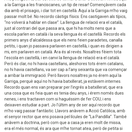
a la Garriga a les franciscanes, un tip de resar! Començàvem cada
dia amb el prisagio, i clar tot en castellà. Aquí a la Garriga m’ho vaig
passar molt bé. No recordo càstigs físics. Ens castigaven als típics,
“no volverá a hablar en clase”. La llengua de relació era el català,
just al contrari del que passa ara, que hi ha molts nens que a
escola parlen en català i la seva llengua és el castellà. Recordo els
primers anys d’alcaldessa que els nens feien paradetes, canalla
petits, i quan jo passava parlaven en castellà, i quan es dirigien a
mi, em parlaven en català. Ara és al revés. Nosaltres fèiem tota
l’escola en castellà, i en canvi la llengua de relació era el català.
Però és clar, no hi havia castellans, aleshores tots érem catalans,
no hi havia castellans, va ser cap a l’any seixanta que va començar
a arribar la immigració. Però llavors nosaltres ja no érem aquí la
Garriga, perquè aquí no hi havia batxillerat, ja estàvem internes.
Recordo quan ens van preparar per l’ingrés a batxillerat, que era
una cosa que es feia quan es tenia deu anys, i érem només dues
nenes, i ens tractaven com si haguéssim de fer COU, i ens
deixaven estudiar a part. Jo l’últim any de ser aquí recordo que
m’ho vaig passar fantàstic. Llavors anàvem a Acció Catòlica, amb
el senyor rector que ens posava pel·lícules de “La Pandilla”. També
anàvem a doctrina, però com que a casa ja eren molt de missa,
era el més normal, és ara que m’he tornat atea, però de petita si