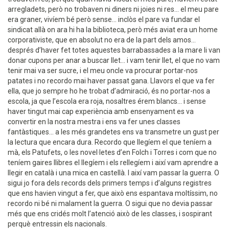
arregladets, però no trobaven ni diners ni joies ni res... el meu pare
era graner, vivíem bé però sense... inclòs el pare va fundar el
sindicat allà on ara hi ha la biblioteca, però més aviat era un home
corporativiste, que en absolut no era de la part dels amos...
després d’haver fet totes aquestes barrabassades a la mare li van
donar cupons per anar a buscar llet... i vam tenir llet, el que no vam
tenir mai va ser sucre, i el meu oncle va procurar portar-nos
patates i no recordo mai haver passat gana. Llavors el que va fer
ella, que jo sempre ho he trobat d’admiració, és no portar-nos a
escola, ja que l’escola era roja, nosaltres érem blancs... i sense
haver tingut mai cap experiència amb ensenyament es va
convertir en la nostra mestra i ens va fer unes classes
fantàstiques... a les més grandetes ens va transmetre un gust per
la lectura que encara dura. Recordo que llegíem el que teníem a
mà, els Patufets, o les novel·letes d’en Folch i Torres i com que no
teníem gaires llibres el llegíem i els rellegíem i així vam aprendre a
llegir en català i una mica en castellà. I així vam passar la guerra. O
sigui jo fora dels records dels primers temps i d’alguns registres
que ens havien vingut a fer, que això ens espantava moltíssim, no
recordo ni bé ni malament la guerra. O sigui que no devia passar
més que ens cridés molt l’atenció això de les classes, i sospirant
perquè entressin els nacionals.