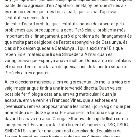
pacte de no agressió d’en Zapatero i en Rajoy, perquè s’hi és així
és que no deuen què més fer, i a part, que si s’ha d’aprovar
l’estatut es necessiten.
Jo estic d’acord amb tu, que l’estatut s’hauria de procurar pels
problemes que preocupen a la gent. Però clar, el problema més
important és el finançament, però el problema del finançament és
que molta part del global de l’estat espanyol ve de Catalunya, és
clar, si ho deixen quedar a Catalunya... i qui s’exclama? Els que
reben. És el mateix que li deia Shroeder a Aznar quan es
vanagloriava que Espanya anava molt bé. Doncs amb els catalans
el mateix. Tenim tota la raó de queixar-nos de la nostra situació.
Però els altres egoistes...
A les eleccions municipals, em vaig presentar. Jo mai a la vida em
vaig imaginar que tindria una intervenció directa. Quan va ser
possible fer filologia catalana, em vaig matricular, i quan ja
acabava, em va venir en Francesc Viñas, que aleshores era
joveníssim, i em va proposar anar a les llistes, i jo li vaig dir que per
anar el deu o el dotze que si. Precisament la història és que a
davant hi anava en Joan Garriga. Ell anava de cap de llista com a
independent. Es van ajuntar tota la gent d’esquerres, PSC, PSUC,
SINDICATS, i van fer una cosa molt complicada d’equilibris de
forces, basant-se com havia quedat en les últimes eleccions