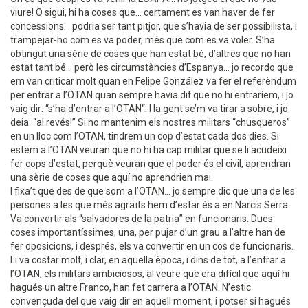
viure! O sigui, hi ha coses que... certament es van haver de fer
concessions... podria ser tant pitjor, que s’havia de ser possibilista, i
trampejar-ho com es va poder, més que com es va voler. S’ha
obtingut una sèrie de coses que han estat bé, d’altres que no han
estat tant bé... però les circumstàncies d’Espanya... jo recordo que
em van criticar molt quan en Felipe González va fer el referèndum
per entrar a l’OTAN quan sempre havia dit que no hi entraríem, i jo
vaig dir: “s’ha d’entrar a l’OTAN“. I la gent se’m va tirar a sobre, i jo
deia: “al revés!” Si no mantenim els nostres militars “chusqueros”
en un lloc com l’OTAN, tindrem un cop d’estat cada dos dies. Si
estem a l’OTAN veuran que no hi ha cap militar que se li acudeixi
fer cops d’estat, perquè veuran que el poder és el civil, aprendran
una sèrie de coses que aquí no aprendrien mai.
I fixa’t que des de que som a l’OTAN... jo sempre dic que una de les
persones a les que més agraïts hem d’estar és a en Narcís Serra.
Va convertir als “salvadores de la patria” en funcionaris. Dues
coses importantíssimes, una, per pujar d’un grau a l’altre han de
fer oposicions, i després, els va convertir en un cos de funcionaris.
Li va costar molt, i clar, en aquella època, i dins de tot, a l’entrar a
l’OTAN, els militars ambiciosos, al veure que era difícil que aquí hi
hagués un altre Franco, han fet carrera a l’OTAN. N’estic
convençuda del que vaig dir en aquell moment, i potser si hagués