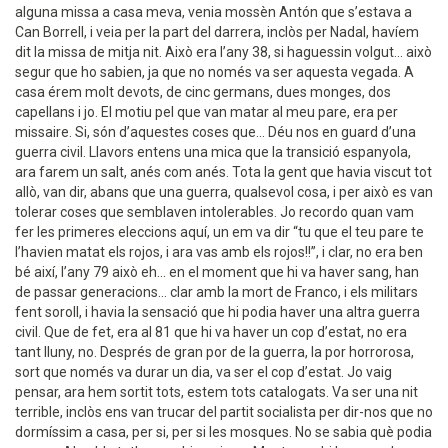
alguna missa a casa meva, venia mossèn Antón que s’estava a
Can Borrell, i veia per la part del darrera, inclòs per Nadal, havíem
dit la missa de mitja nit. Això era l’any 38, si haguessin volgut... això
segur que ho sabien, ja que no només va ser aquesta vegada. A
casa érem molt devots, de cinc germans, dues monges, dos
capellans i jo. El motiu pel que van matar al meu pare, era per
missaire. Si, són d’aquestes coses que... Déu nos en guard d’una
guerra civil. Llavors entens una mica que la transició espanyola,
ara farem un salt, anés com anés. Tota la gent que havia viscut tot
allò, van dir, abans que una guerra, qualsevol cosa, i per això es van
tolerar coses que semblaven intolerables. Jo recordo quan vam
fer les primeres eleccions aquí, un em va dir “tu que el teu pare te
l’havien matat els rojos, i ara vas amb els rojos!!”, i clar, no era ben
bé així, l’any 79 això eh... en el moment que hi va haver sang, han
de passar generacions... clar amb la mort de Franco, i els militars
fent soroll, i havia la sensació que hi podia haver una altra guerra
civil. Que de fet, era al 81 que hi va haver un cop d’estat, no era
tant lluny, no. Després de gran por de la guerra, la por horrorosa,
sort que només va durar un dia, va ser el cop d’estat. Jo vaig
pensar, ara hem sortit tots, estem tots catalogats. Va ser una nit
terrible, inclòs ens van trucar del partit socialista per dir-nos que no
dormíssim a casa, per si, per si les mosques. No se sabia què podia