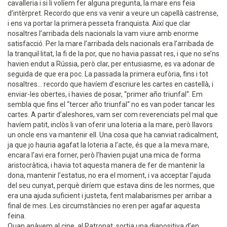
cavalleria i si li volíem fer alguna pregunta, la mare ens feia
d’intèrpret. Recordo que ens va venir a veure un capellà castrense,
i ens va portar la primera pesseta franquista. Així que clar
nosaltres l’arribada dels nacionals la vam viure amb enorme
satisfacció. Per la mare l’arribada dels nacionals era l’arribada de
la tranquil·litat, la fi de la por, que no havia passat res, i que no se’ns
havien endut a Rússia, però clar, per entusiasme, es va adonar de
seguida de que era poc. La passada la primera eufòria, fins i tot
nosaltres... recordo que havíem d’escriure les cartes en castellà, i
enviar-les obertes, i havies de posar, “primer año triunfal“. Em
sembla que fins el “tercer año triunfal“ no es van poder tancar les
cartes. A partir d’aleshores, vam ser com reverenciats pel mal que
havíem patit, inclòs li van oferir una loteria a la mare, però llavors
un oncle ens va mantenir ell. Una cosa que ha canviat radicalment,
ja que jo hauria agafat la loteria a l’acte, és que a la meva mare,
encara l’avi era forner, però l’havien pujat una mica de forma
aristocràtica, i havia tot aquesta manera de fer de mantenir la
dona, mantenir l’estatus, no era el moment, i va acceptar l’ajuda
del seu cunyat, perquè diríem que estava dins de les normes, que
era una ajuda suficient i justeta, fent malabarismes per arribar a
final de mes. Les circumstàncies no eren per agafar aquesta
feina.
Quan anàvem al cine, al Patronat, sortia una diapositiva d’en