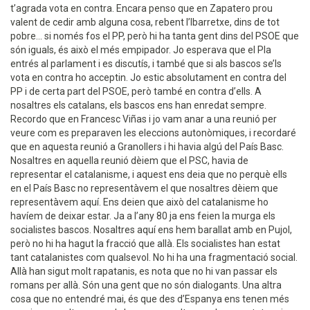
t’agrada vota en contra. Encara penso que en Zapatero prou
valent de cedir amb alguna cosa, rebent l’Ibarretxe, dins de tot
pobre... si només fos el PP, però hi ha tanta gent dins del PSOE que
són iguals, és això el més empipador. Jo esperava que el Pla
entrés al parlament i es discutís, i també que si als bascos se’ls
vota en contra ho acceptin. Jo estic absolutament en contra del
PP i de certa part del PSOE, però també en contra d’ells. A
nosaltres els catalans, els bascos ens han enredat sempre.
Recordo que en Francesc Viñas i jo vam anar a una reunió per
veure com es preparaven les eleccions autonòmiques, i recordaré
que en aquesta reunió a Granollers i hi havia algú del País Basc.
Nosaltres en aquella reunió dèiem que el PSC, havia de
representar el catalanisme, i aquest ens deia que no perquè ells
en el País Basc no representàvem el que nosaltres dèiem que
representàvem aquí. Ens deien que això del catalanisme ho
havíem de deixar estar. Ja a l’any 80 ja ens feien la murga els
socialistes bascos. Nosaltres aquí ens hem barallat amb en Pujol,
però no hi ha hagut la fracció que allà. Els socialistes han estat
tant catalanistes com qualsevol. No hi ha una fragmentació social.
Allà han sigut molt rapatanis, es nota que no hi van passar els
romans per allà. Són una gent que no són dialogants. Una altra
cosa que no entendré mai, és que des d’Espanya ens tenen més