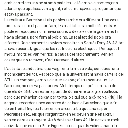
amb corretges i no sé si amb pistoles, i allà em vaig començar a
adonar que apallissaven a gent, i et començaves a preguntar què
estava passant.
La realitat a Barcelona i als pobles també era diferent. Una cosa
tant clara com el passar fam, les realitats era molt diferents. Al
poble en èpoques no hi havia sucre, o després de la guerra no hi
havia plàtans, però fam al poble no. La realitat del poble era
diferent. Racionament si, vivíem nosaltres a Sarrià i l’any 46-47, tot
anava racionat, igual que les restriccions elèctriques. Per aquest
motiu, molts es van fer rics, a causa del racionament. Venien
coses que no tocaven, n’adulteraven d’altres...
L’activitat clandestina que vaig fer a la meva vida, són dues: una
inconscient del tot. Recordo que a la universitat hi havia cartells del
SEU i un company em va dir si era capaç d’arrancar-ne un. I jo
l’arrenco, no em va passar res. Molt temps després, em van dir
que els del SEU van estar a punt de donar-me una gran pallissa,
però que m’havien deixat per tonta, o sigui que això no val (riu). I la
segona, recordes unes carreres de cotxes a Barcelona que se’n
deien Peña Rin, i es feien en un circuit urbà que anava per
Pedralbes etc., els que l’organitzaven es devien dir Peña Rin, i
venien gent estrangera. Això devia ser l’any 49. Un activista molt
activista que es deia Pere Figueres i uns quants volien anar a la