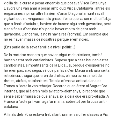
vigília de la cursa a posar enganxis que posava Visca Catalunya.
Llavors uns van anar a posar amb guix Visca Catalunya i altres els
enganxines, i jo i un altre havíem d’anar Diagonal amunt i avall
vigilant que no vinguessin els grisos, feina que va ser molt difícil, ja
que a finals d’octubre, havíem de buscar algú amb gavardina, però
clar a finals d’octubre n’hi podia haver molta de gent amb
gavardina. L’endemà, ja no hi havia res (somriu). Em sembla que
no es fiaven massa de nosaltres perquè érem noies.
(Ens parla de la seva família a nivell polític...)
De la mateixa manera que havien sigut molt cristians, també
havien estat molt catalanistes. Suposo que a casa haurien estat
camboristes, simpatitzants de la Lliga... sí, perquè d’esquerres no
ho eren pas, això segur, sé que parlava d’en Macià amb una certa
reticència, o sigui que, eren de dretes, el meu avi era molt de
dretes, això sí, catalanistes. Tota la ofensiva anticatalana de
Franco a l’acte la van rebutjar. Recordo quan érem al Sagrat Cor
internes, que allà eren més aviat pro-alemanys, jo recordo que
sense saber massa de què anava, jo ja deia que era pro-aliada. A
Franco a l’acte ja li vam agafar mania, sobretot per la cosa anti-
catalana.
A finals dels 70 ja estava treballant, primer vaig fer classes a Vic,