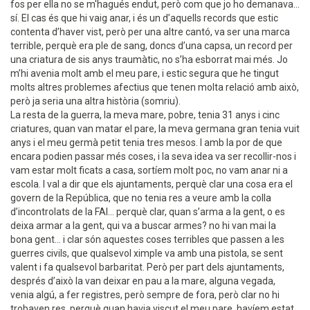
fos per ella no se m'hagués endut, però com que jo ho demanava...
sí. El cas és que hi vaig anar, i és un d’aquells records que estic
contenta d’haver vist, però per una altre cantó, va ser una marca
terrible, perquè era ple de sang, doncs d’una capsa, un record per
una criatura de sis anys traumàtic, no s’ha esborrat mai més. Jo
m’hi avenia molt amb el meu pare, i estic segura que he tingut
molts altres problemes afectius que tenen molta relació amb això,
però ja seria una altra història (somriu).
La resta de la guerra, la meva mare, pobre, tenia 31 anys i cinc
criatures, quan van matar el pare, la meva germana gran tenia vuit
anys i el meu germà petit tenia tres mesos. I amb la por de que
encara podien passar més coses, i la seva idea va ser recollir-nos i
vam estar molt ficats a casa, sortíem molt poc, no vam anar ni a
escola. I val a dir que els ajuntaments, perquè clar una cosa era el
govern de la República, que no tenia res a veure amb la colla
d’incontrolats de la FAI... perquè clar, quan s’arma a la gent, o es
deixa armar a la gent, qui va a buscar armes? no hi van mai la
bona gent... i clar són aquestes coses terribles que passen a les
guerres civils, que qualsevol ximple va amb una pistola, se sent
valent i fa qualsevol barbaritat. Però per part dels ajuntaments,
després d’això la van deixar en pau a la mare, alguna vegada,
venia algú, a fer registres, però sempre de fora, però clar no hi
trobaven res, perquè quan havia viscut el meu pare, havíem estat