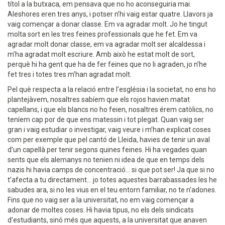
títol a la butxaca, em pensava que no ho aconseguiria mai.
Aleshores eren tres anys, i potser n’hi vaig estar quatre. Llavors ja
vaig començar a donar classe. Em va agradar molt. Jo he tingut
molta sort en les tres feines professionals que he fet. Em va
agradar molt donar classe, em va agradar molt ser alcaldessa i
m’ha agradat molt escriure. Amb això he estat molt de sort,
perquè hi ha gent que ha de fer feines que no li agraden, jo n’he
fet tres i totes tres m’han agradat molt.
Pel què respecta a la relació entre l’església i la societat, no ens ho
plantejàvem, nosaltres sabíem que els rojos havien matat
capellans, i que els blancs no ho feien, nosaltres érem catòlics, no
teníem cap por de que ens matessin i tot plegat. Quan vaig ser
gran i vaig estudiar o investigar, vaig veure i m’han explicat coses
com per exemple que pel cantó de Lleida, havies de tenir un aval
d’un capellà per tenir segons quines feines. Hi ha vegades quan
sents que els alemanys no tenien ni idea de que en temps dels
nazis hi havia camps de concentració... si que pot ser! Ja que si no
t’afecta a tu directament... jo totes aquestes barrabassades les he
sabudes ara, si no les vius en el teu entorn familiar, no te n’adones.
Fins que no vaig ser a la universitat, no em vaig començar a
adonar de moltes coses. Hi havia tipus, no els dels sindicats
d’estudiants, sinó més que aquests, a la universitat que anaven