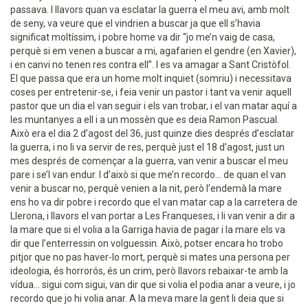
passava. I llavors quan va esclatar la guerra el meu avi, amb molt
de seny, va veure que el vindrien a buscar ja que ell s’havia
significat moltíssim, i pobre home va dir “jo me’n vaig de casa,
perquè si em venen a buscar a mi, agafarien el gendre (en Xavier),
i en canvi no tenen res contra ell”. I es va amagar a Sant Cristòfol.
El que passa que era un home molt inquiet (somriu) i necessitava
coses per entretenir-se, i feia venir un pastor i tant va venir aquell
pastor que un dia el van seguir i els van trobar, i el van matar aquí a
les muntanyes a ell i a un mossèn que es deia Ramon Pascual.
Això era el dia 2 d’agost del 36, just quinze dies després d’esclatar
la guerra, i no li va servir de res, perquè just el 18 d’agost, just un
mes després de començar a la guerra, van venir a buscar el meu
pare i se’l van endur. I d’això si que me’n recordo... de quan el van
venir a buscar no, perquè venien a la nit, però l’endemà la mare
ens ho va dir pobre i recordo que el van matar cap a la carretera de
Llerona, i llavors el van portar a Les Franqueses, i li van venir a dir a
la mare que si el volia a la Garriga havia de pagar i la mare els va
dir que l’enterressin on volguessin. Això, potser encara ho trobo
pitjor que no pas haver-lo mort, perquè si mates una persona per
ideologia, és horrorós, és un crim, però llavors rebaixar-te amb la
vídua... sigui com sigui, van dir que si volia el podia anar a veure, i jo
recordo que jo hi volia anar. A la meva mare la gent li deia que si