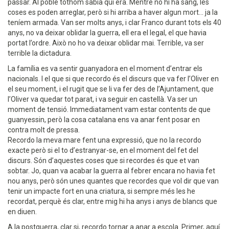
passar. Al poble tothom sabia qui era. Mentre no hi ha sang, les
coses es poden arreglar, però si hi arriba a haver algun mort... ja la
teníem armada. Van ser molts anys, i clar Franco durant tots els 40
anys, no va deixar oblidar la guerra, ell era el legal, el que havia
portat l’ordre. Això no ho va deixar oblidar mai. Terrible, va ser
terrible la dictadura.
La família es va sentir guanyadora en el moment d’entrar els
nacionals. I el que si que recordo és el discurs que va fer l’Oliver en
el seu moment, i el rugit que se li va fer des de l’Ajuntament, que
l’Oliver va quedar tot parat, i va seguir en castellà. Va ser un
moment de tensió. Immediatament vam estar contents de que
guanyessin, però la cosa catalana ens va anar fent posar en
contra molt de pressa.
Recordo la meva mare fent una expressió, que no la recordo
exacte però si el to d’estranyar-se, en el moment del fet del
discurs. Són d’aquestes coses que si recordes és que et van
sobtar. Jo, quan va acabar la guerra al febrer encara no havia fet
nou anys, però són unes quantes que recordes que vol dir que van
tenir un impacte fort en una criatura, si sempre més les he
recordat, perquè és clar, entre mig hi ha anys i anys de blancs que
en diuen.
A la postguerra, clar si, recordo tornar a anar a escola. Primer, aquí