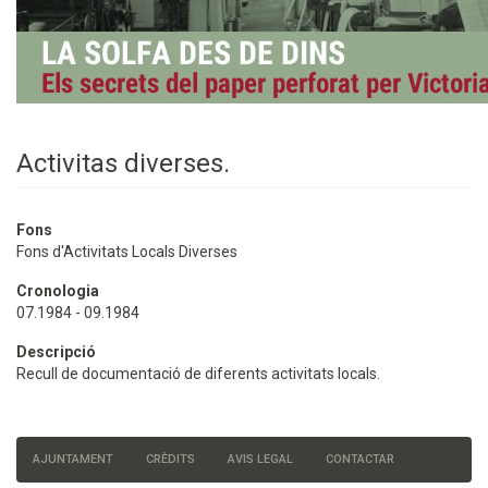
Activitas diverses.
Fons
Fons d'Activitats Locals Diverses
Cronologia
07.1984 - 09.1984
Descripció
Recull de documentació de diferents activitats locals.
AJUNTAMENT
CRÈDITS
AVIS LEGAL
CONTACTAR
Menú