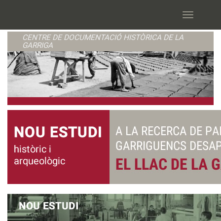
Vés
al
Toggle
contingut
navigation
CENTRE DE DOCUMENTACIÓ HISTÒRICA DE LA
GARRIGA