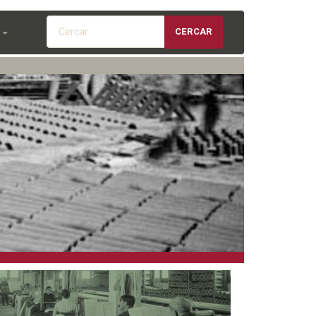
Cercar
CERCAR
S