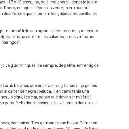
.. 17 o 18 anys... no, no el meu pare... doncs jo ja era
ys. Doncs, en aquella època, a veure, jo era bastant
 deia l’eixida que hi teníem les gàbies dels conills, les
eu pare també li devien agradar; i em recordo que teníem
es, i ens havíem tret les calcetes... i ens va “fumer
 “xeringos”.
 jo vaig dormir quasi bé sempre, de petita, entremig del
tet amb baranes que encara el vaig fer servir jo per les
l carrer de negra i peluda... i en canvi tenia una
.. o sigui, i és clar, penso que devia ser misèria i
eja perquè ells doncs havien, els avis tenien dos nois, el
doncs, van baixar. Tres germanes van baixar. Primer va
any 2. Doncs et parlo de l’any, 9 anys, 10 anys... de l’any