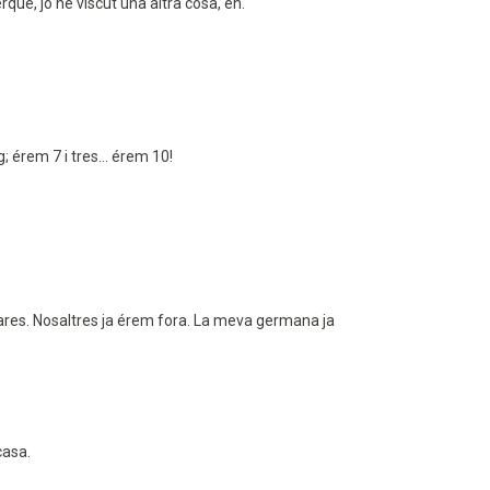
rquè, jo he viscut una altra cosa, eh.
; érem 7 i tres... érem 10!
pares. Nosaltres ja érem fora. La meva germana ja
casa.