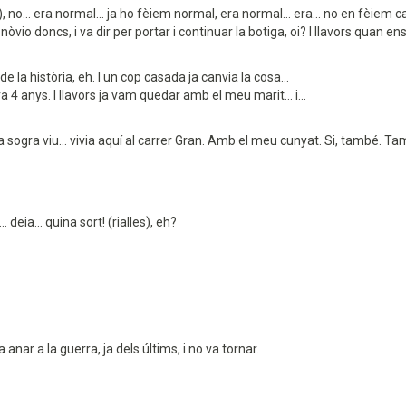
, no... era normal... ja ho fèiem normal, era normal... era... no en fèiem 
òvio doncs, i va dir per portar i continuar la botiga, oi? I llavors quan 
 de la història, eh. I un cop casada ja canvia la cosa...
 anys. I llavors ja vam quedar amb el meu marit... i...
a sogra viu... vivia aquí al carrer Gran. Amb el meu cunyat. Si, també. Tam
deia... quina sort! (rialles), eh?
nar a la guerra, ja dels últims, i no va tornar.