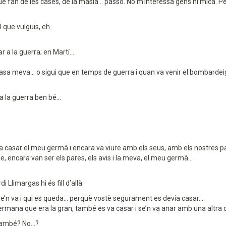
 que fan de les cases, de la masia... passo. No m’interessa gens ni mica. Pe
l que vulguis, eh.
 a la guerra; en Martí...
casa meva... o sigui que en temps de guerra i quan va venir el bombardeig
a la guerra ben bé...
va casar el meu germà i encara va viure amb els seus, amb els nostres 
ue, encara van ser els pares, els avis i la meva, el meu germà...
Llimargas hi és fill d’allà.
 se’n va i qui es queda... perquè vostè segurament es devia casar...
ermana que era la gran, també es va casar i se’n va anar amb una altra 
ambé? No...?