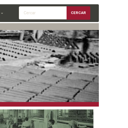
Cercar
CERCAR
S