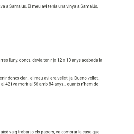
 anava a Samalús. El meu avi tenia una vinya a Samalús,
terres lluny, doncs, devia tenir jo 12 o 13 anys acabada la
r doncs clar... el meu avi era vellet, ja. Bueno vellet...
osa al 42 i va morir al 56 amb 84 anys... quants n’hem de
 això vaig trobar jo els papers, va comprar la casa que