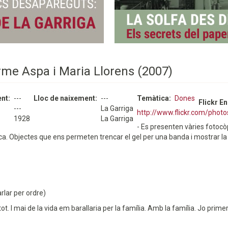
rme Aspa i Maria Llorens (2007)
ent
---
Lloc de naixement
---
Temàtica
Dones
Flickr En
---
La Garriga
http://www.flickr.com/phot
1928
La Garriga
- Es presenten vàries fotoc
 Objectes que ens permeten trencar el gel per una banda i mostrar la vid
rlar per ordre)
r tot. I mai de la vida em barallaria per la família. Amb la família. Jo pri