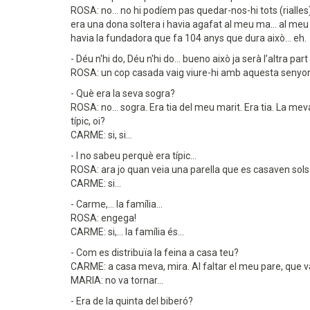
ROSA: no... no hi podíem pas quedar-nos-hi tots (rialles)
era una dona soltera i havia agafat al meu ma... al meu n
havia la fundadora que fa 104 anys que dura això... eh.
- Déu n'hi do, Déu n'hi do... bueno això ja serà l’altra part
ROSA: un cop casada vaig viure-hi amb aquesta senyora 4
- Què era la seva sogra?
ROSA: no... sogra. Era tia del meu marit. Era tia. La mev
típic, oi?
CARME: si, si...
- I no sabeu perquè era típic...
ROSA: ara jo quan veia una parella que es casaven sols... 
CARME: si...
- Carme,... la família...
ROSA: engega!
CARME: si,... la família és...
- Com es distribuïa la feina a casa teu?
CARME: a casa meva, mira. Al faltar el meu pare, que va a
MARIA: no va tornar...
- Era de la quinta del biberó?