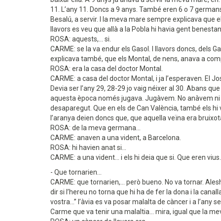
11. L’any 11. Doncs a 9 anys. També eren 6 o 7 germans.
Besalú, a servir. I la meva mare sempre explicava que el
llavors es veu que allà a la Pobla hi havia gent benesta
ROSA: aquests,... si.
CARME: se la va endur els Gasol. I llavors doncs, dels G
explicava també, que els Montal, de nens, anava a comp
ROSA: era la casa del doctor Montal.
CARME: a casa del doctor Montal, i ja l’esperaven. El Jo
Devia ser l’any 29, 28-29 jo vaig néixer al 30. Abans que 
aquesta època només jugava. Jugàvem. No anàvem ni al
desaparegut. Que en els de Can València, també els hi va
l’aranya deien doncs que, que aquella veïna era bruixo
ROSA: de la meva germana...
CARME: anaven a una vident, a Barcelona.
ROSA: hi havien anat si...
CARME: a una vident... i els hi deia que si. Que eren vi
- Que tornarien...
CARME: que tornarien,... però bueno. No va tornar. Alesho
dir si l’hereu no torna que hi ha de fer la dona i la can
vostra...” l’àvia es va posar malalta de càncer i a l’any s
Carme que va tenir una malaltia... mira, igual que la mev