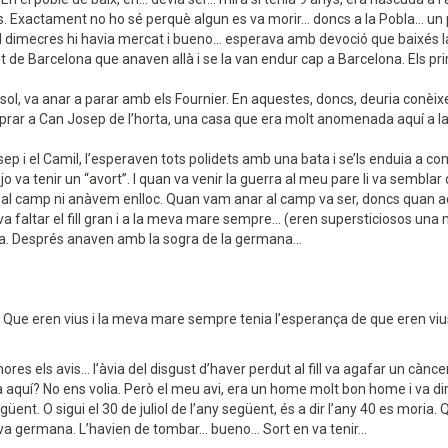
 Exactament no ho sé perquè algun es va morir... doncs a la Pobla... un 
 dimecres hi havia mercat i bueno... esperava amb devoció que baixés la s
nt de Barcelona que anaven allà i se la van endur cap a Barcelona. Els pri
asol, va anar a parar amb els Fournier. En aquestes, doncs, deuria conèix
rar a Can Josep de l’horta, una casa que era molt anomenada aquí a la G
sep i el Camil, l’esperaven tots polidets amb una bata i se’ls enduia a 
jo va tenir un “avort”. I quan va venir la guerra al meu pare li va semblar
 camp ni anàvem enlloc. Quan vam anar al camp va ser, doncs quan aca
 faltar el fill gran i a la meva mare sempre... (eren supersticiosos una m
ta. Després anaven amb la sogra de la germana...
us. Que eren vius i la meva mare sempre tenia l’esperança de que eren vius
res els avis... l’àvia del disgust d’haver perdut al fill va agafar un cànc
alla aquí? No ens volia. Però el meu avi, era un home molt bon home i va di
egüent. O sigui el 30 de juliol de l’any següent, és a dir l’any 40 es moria
a germana. L’havien de tombar... bueno... Sort en va tenir...