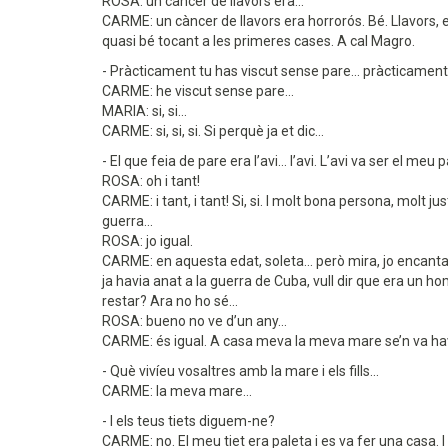
ROSA: un càncer de llavors era...
CARME: un càncer de llavors era horrorós. Bé. Llavors, el
quasi bé tocant a les primeres cases. A cal Magro.
- Pràcticament tu has viscut sense pare... pràcticament.
CARME: he viscut sense pare...
MARIA: si, si...
CARME: si, si, si. Si perquè ja et dic...
- El que feia de pare era l’avi... l’avi. L’avi va ser el meu 
ROSA: oh i tant!
CARME: i tant, i tant! Si, si. I molt bona persona, molt ju
guerra...
ROSA: jo igual.
CARME: en aquesta edat, soleta... però mira, jo encantada. 
ja havia anat a la guerra de Cuba, vull dir que era un home
restar? Ara no ho sé...
ROSA: bueno no ve d’un any...
CARME: és igual. A casa meva la meva mare se’n va haver
- Què vivíeu vosaltres amb la mare i els fills...
CARME: la meva mare...
- I els teus tiets diguem-ne?
CARME: no. El meu tiet era paleta i es va fer una casa. 