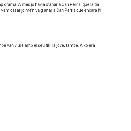
cap drama. A més jo havia d’anar a Can Perris, que la tia
ens vam casar jo me’n vaig anar a Can Perris que encara hi
bé van viure amb el seu fill i la jove, també. Això era