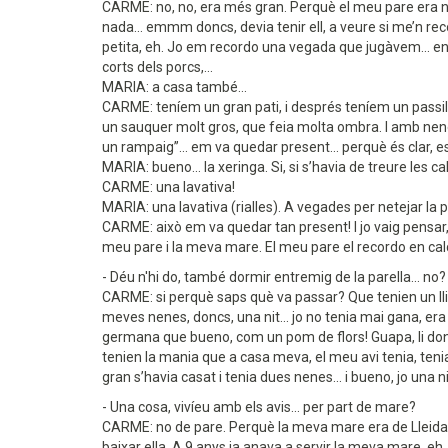
CARME: no, no, era més gran. Perquè el meu pare era nasc
nada... emmm doncs, devia tenir ell, a veure si me’n rec
petita, eh. Jo em recordo una vegada que jugàvem... en tin
corts dels porcs,...
MARIA: a casa també...
CARME: teníem un gran pati, i després teníem un passille
un sauquer molt gros, que feia molta ombra. I amb nenes
un rampaig”... em va quedar present... perquè és clar, e
MARIA: bueno... la xeringa. Si, si s’havia de treure les c
CARME: una lavativa!
MARIA: una lavativa (rialles). A vegades per netejar la 
CARME: això em va quedar tan present! I jo vaig pensar,
meu pare i la meva mare. El meu pare el recordo en calçote
- Déu n'hi do, també dormir entremig de la parella... no?
CARME: si perquè saps què va passar? Que tenien un llitet
meves nenes, doncs, una nit... jo no tenia mai gana, er
germana que bueno, com un pom de flors! Guapa, li donave
tenien la mania que a casa meva, el meu avi tenia, tenia u
gran s’havia casat i tenia dues nenes... i bueno, jo una 
- Una cosa, vivíeu amb els avis... per part de mare?
CARME: no de pare. Perquè la meva mare era de Lleida. 
baixar ella. A 9 anys ja anava a servir la meva mare, eh. E