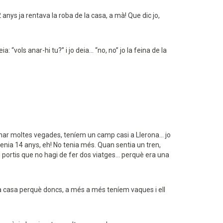
nys ja rentava la roba de la casa, a mà! Que dic jo,
ols anar-hi tu?” i jo deia... “no, no” jo la feina de la
l dinar moltes vegades, teníem un camp casi a Llerona... jo
i tenia 14 anys, eh! No tenia més. Quan sentia un tren,
portis que no hagi de fer dos viatges... perquè era una
ar a casa perquè doncs, a més a més teníem vaques i ell