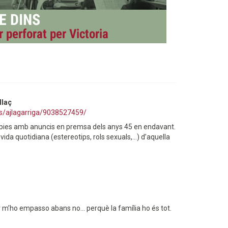
llaç
os/ajlagarriga/9038527459/
òpies amb anuncis en premsa dels anys 45 en endavant.
a quotidiana (estereotips, rols sexuals,...) d’aquella
mer m’ho empasso abans no... perquè la família ho és tot.