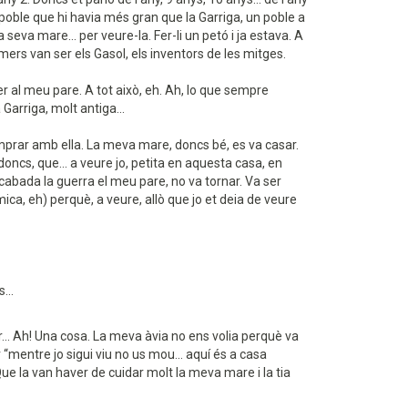
poble que hi havia més gran que la Garriga, un poble a
eva mare... per veure-la. Fer-li un petó i ja estava. A
mers van ser els Gasol, els inventors de les mitges.
er al meu pare. A tot això, eh. Ah, lo que sempre
arriga, molt antiga...
comprar amb ella. La meva mare, doncs bé, es va casar.
 doncs, que... a veure jo, petita en aquesta casa, en
bada la guerra el meu pare, no va tornar. Va ser
ica, eh) perquè, a veure, allò que jo et deia de veure
...
er... Ah! Una cosa. La meva àvia no ens volia perquè va
r “mentre jo sigui viu no us mou... aquí és a casa
. Que la van haver de cuidar molt la meva mare i la tia