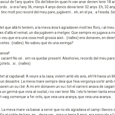
ut de l’any quatre. Els del biberón quan hi van anar devien tenir 18 anys.
ordo... si era l’any 36, menys 4 anys doncs devia tenir 32 anys. Eh, 32 an
c molt poc record del meu pare, jugàvem... eh, en el pa... a l’eixida. Se’n
t que allà hi teníem; a la meva àvia li agradaven molt les flors, i al m
 d’allà el veïnat, un dia jugàvem a metges. Que sempre es jugava a metg
s veu que era una cosa molt grossa això... (rialles) ens donaven, en deien
alcetes...(rialles). No sabeu què és una xeringa?
panxa!!
 caram! No sé... em va quedar present. Aleshores, records del meu pare,
ts... si... (rialles)
 al capdavall. A veure a la casa; vivíem amb els avis, eh! Hi havia un lli
a un desastre. La meva mare sempre deia que feia vergonya sortir amb mi a
n un ou i bé. A mi em donaven un ou i tot el carreró anava de cagarrines.
n germà que vivia al costat, i no van tenir fills. I els hi tenien tanta env
nit vaig començar a fer crits, que veia una aranya, que veia una aranya...
La meva mare va baixar a servir que no els agradava el camp i llavors 
n el poble de baix, en... devia ser... mira si tenia 9 anys, era nascuda a l’