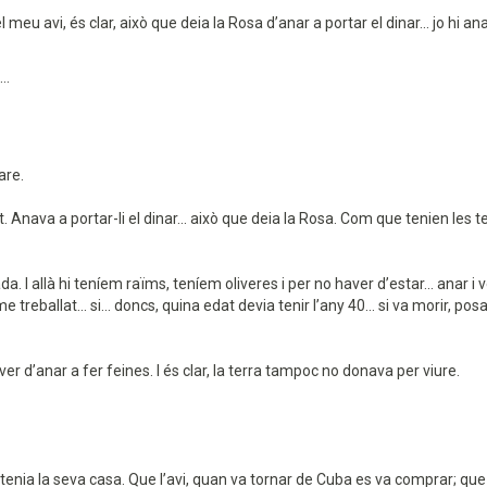
 meu avi, és clar, això que deia la Rosa d’anar a portar el dinar... jo hi
..
pare.
st. Anava a portar-li el dinar... això que deia la Rosa. Com que tenien les 
I allà hi teníem raïms, teníem oliveres i per no haver d’estar... anar i veni
 treballat... si... doncs, quina edat devia tenir l’any 40... si va morir, p
 d’anar a fer feines. I és clar, la terra tampoc no donava per viure.
I tenia la seva casa. Que l’avi, quan va tornar de Cuba es va comprar; que