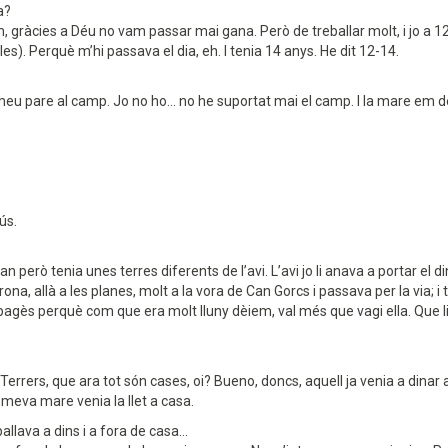
a?
àcies a Déu no vam passar mai gana. Però de treballar molt, i jo a 12 a
es). Perquè m’hi passava el dia, eh. I tenia 14 anys. He dit 12-14.
pare al camp. Jo no ho... no he suportat mai el camp. I la mare em deia: “v
ús.
 gran però tenia unes terres diferents de l’avi. L’avi jo li anava a portar e
rona, allà a les planes, molt a la vora de Can Gorcs i passava per la via; 
agès perquè com que era molt lluny dèiem, val més que vagi ella. Que li 
n Terrers, que ara tot són cases, oi? Bueno, doncs, aquell ja venia a din
a meva mare venia la llet a casa.
allava a dins i a fora de casa...