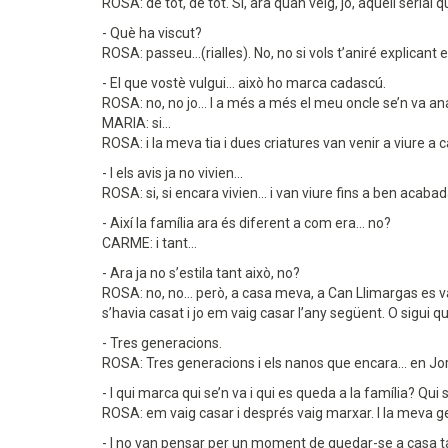
ROSA: de tot, de tot. Si, ara quan veig, jo, aquell serial
- Què ha viscut?
ROSA: passeu...(rialles). No, no si vols t’aniré explicant e
- El que vostè vulgui... això ho marca cadascú.
ROSA: no, no jo... I a més a més el meu oncle se’n va anar
MARIA: si...
ROSA: i la meva tia i dues criatures van venir a viure a 
- I els avis ja no vivien...
ROSA: si, si encara vivien... i van viure fins a ben acabad
- Així la família ara és diferent a com era... no?
CARME: i tant...
- Ara ja no s’estila tant això, no?
ROSA: no, no... però, a casa meva, a Can Llimargas es 
s’havia casat i jo em vaig casar l’any següent. O sigui q
- Tres generacions.
ROSA: Tres generacions i els nanos que encara... en Jordi 
- I qui marca qui se’n va i qui es queda a la família? Qui
ROSA: em vaig casar i després vaig marxar. I la meva g
- I no van pensar per un moment de quedar-se a casa t