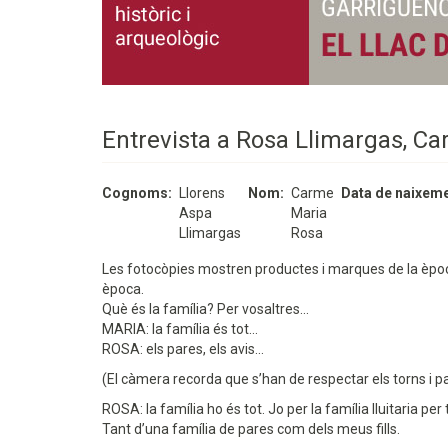
Entrevista a Rosa Llimargas, Ca
Cognoms
Llorens
Nom
Carme
Data de naixem
Aspa
Maria
Llimargas
Rosa
Les fotocòpies mostren productes i marques de la època.
època.
Què és la família? Per vosaltres...
MARIA: la família és tot...
ROSA: els pares, els avis...
(El càmera recorda que s’han de respectar els torns i pa
ROSA: la família ho és tot. Jo per la família lluitaria pe
Tant d’una família de pares com dels meus fills.