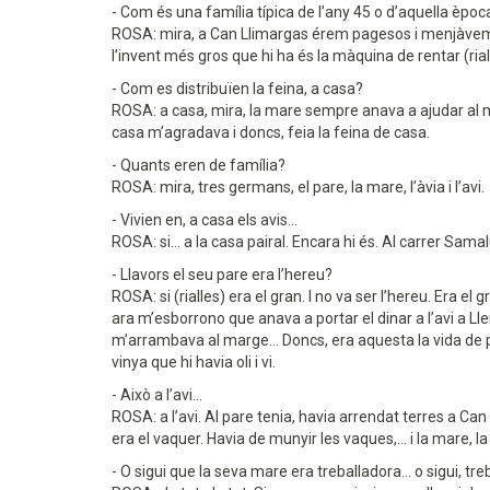
- Com és una família típica de l’any 45 o d’aquella èpoc
ROSA: mira, a Can Llimargas érem pagesos i menjàvem, gr
l’invent més gros que hi ha és la màquina de rentar (riall
- Com es distribuïen la feina, a casa?
ROSA: a casa, mira, la mare sempre anava a ajudar al meu 
casa m’agradava i doncs, feia la feina de casa.
- Quants eren de família?
ROSA: mira, tres germans, el pare, la mare, l’àvia i l’avi.
- Vivien en, a casa els avis...
ROSA: si... a la casa pairal. Encara hi és. Al carrer Samal
- Llavors el seu pare era l’hereu?
ROSA: si (rialles) era el gran. I no va ser l’hereu. Era el
ara m’esborrono que anava a portar el dinar a l’avi a Lle
m’arrambava al marge... Doncs, era aquesta la vida de p
vinya que hi havia oli i vi.
- Això a l’avi...
ROSA: a l’avi. Al pare tenia, havia arrendat terres a Ca
era el vaquer. Havia de munyir les vaques,... i la mare, l
- O sigui que la seva mare era treballadora... o sigui, treb