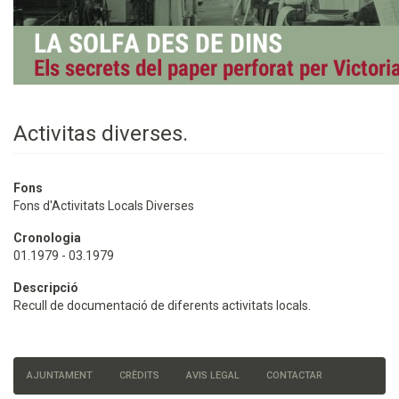
Activitas diverses.
Fons
Fons d'Activitats Locals Diverses
Cronologia
01.1979 - 03.1979
Descripció
Recull de documentació de diferents activitats locals.
AJUNTAMENT
CRÈDITS
AVIS LEGAL
CONTACTAR
Menú