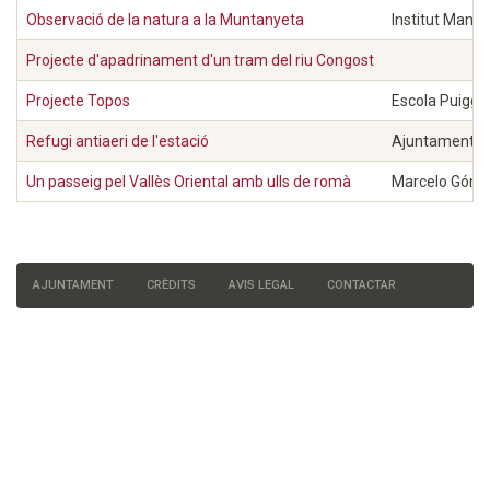
Observació de la natura a la Muntanyeta
Institut Manue
Projecte d'apadrinament d'un tram del riu Congost
Projecte Topos
Escola Puiggr
Refugi antiaeri de l'estació
Ajuntament de
Un passeig pel Vallès Oriental amb ulls de romà
Marcelo Gónza
AJUNTAMENT
CRÈDITS
AVIS LEGAL
CONTACTAR
Menú
del
peu
de
pàgina