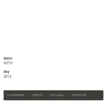
Autor
VOTV
Any
2012
AJUNTAMENT
CRÈDITS
AVIS LEGAL
CONTACTAR
Menú
del