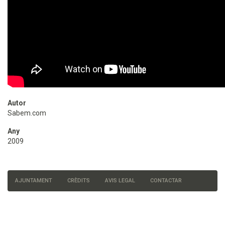
Autor
Sabem.com
Any
2009
AJUNTAMENT
CRÈDITS
AVIS LEGAL
CONTACTAR
Menú
del
peu
de