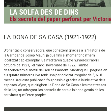
LA DONA DE SA CASA (1921-1922)
D'orientació conservadora, que coneixem gràcies a la "Història de
la Garriga" de Josep Maurí, ja que fins el moment no n'hem
localitzat cap exemplar. Se n'editaren quatre números: l'abril i
octubre de 1921, i el març i novembre de 1922. També
desconeixem el motiu del seu cessament. Mantingué 8 pàgines en
els quatre números i va tenir una periodicitat irregular de 5, 6 i 8
mesos. Aquesta publicació fou possible gràcies a la iniciativa dels
esposos Wynn, que dirigiren La Dona de Sa Casa a les mestresses
de la llar, tot adreçant-los consells de cara a la bona gestió de les
activitats que l'eren pròpies.