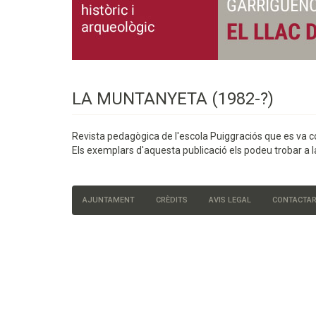
LA MUNTANYETA (1982-?)
Revista pedagògica de l'escola Puiggraciós que es va c
Els exemplars d'aquesta publicació els podeu trobar a 
AJUNTAMENT
CRÈDITS
AVIS LEGAL
CONTACTA
Menú
del
peu
de
pàgina