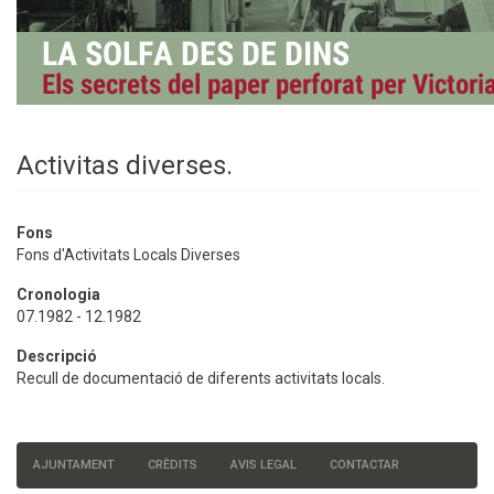
Activitas diverses.
Fons
Fons d'Activitats Locals Diverses
Cronologia
07.1982 - 12.1982
Descripció
Recull de documentació de diferents activitats locals.
AJUNTAMENT
CRÈDITS
AVIS LEGAL
CONTACTAR
Menú