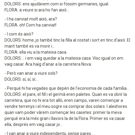
DOLORS: ens ajudàvem com si fóssim germanes, igual.
FLORA: a veure si ara ho fan això...
- I ha canviat molt això, ara?
FLORA: oh! Com ha canviat!
- I com és això?
DOLORS: home, jo també tinc la filla al costat i sort en tinc d’això. El
marit també es va morir i...
FLORA: ella viu a la mateixa casa.
DOLORS:... i em vaig quedar a la mateixa casa. Visc igual on em
vaig casar. Ara haig d’anar a la carretera Nova.
- Però van anar a viure sols?
DOLORS: sí, sí, sí...
- Perquè hi ha vegades que depèn de l’economia de cada família...
DOLORS: el pare, el fill i el germà eren paletes. Quan es va obrir la
carretera, que no hi era tot allò, eren camps, varen començar a
vendre terrenys i el meu sogre va comprar dos solars. I aleshores
quan vam poder vàrem començar les casetes: primer la meva
perquè era la més gran i llavors la de la Flora. Primer es va casar
ella, després em vaig casar jo...
- I van anar a viure independents, sense pares...