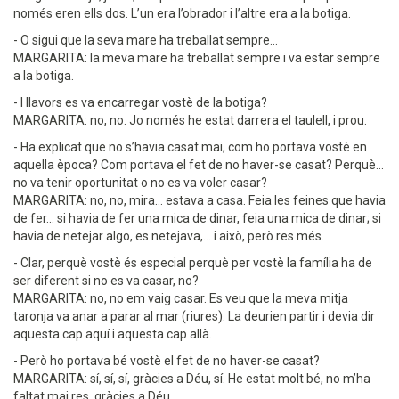
només eren ells dos. L’un era l’obrador i l’altre era a la botiga.
- O sigui que la seva mare ha treballat sempre...
MARGARITA: la meva mare ha treballat sempre i va estar sempre
a la botiga.
- I llavors es va encarregar vostè de la botiga?
MARGARITA: no, no. Jo només he estat darrera el taulell, i prou.
- Ha explicat que no s’havia casat mai, com ho portava vostè en
aquella època? Com portava el fet de no haver-se casat? Perquè...
no va tenir oportunitat o no es va voler casar?
MARGARITA: no, no, mira... estava a casa. Feia les feines que havia
de fer... si havia de fer una mica de dinar, feia una mica de dinar; si
havia de netejar algo, es netejava,... i això, però res més.
- Clar, perquè vostè és especial perquè per vostè la família ha de
ser diferent si no es va casar, no?
MARGARITA: no, no em vaig casar. Es veu que la meva mitja
taronja va anar a parar al mar (riures). La deurien partir i devia dir
aquesta cap aquí i aquesta cap allà.
- Però ho portava bé vostè el fet de no haver-se casat?
MARGARITA: sí, sí, sí, gràcies a Déu, sí. He estat molt bé, no m’ha
faltat mai res, gràcies a Déu.