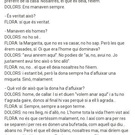
preferit de la casa. Nosaltres, el que ell deia, fèiem.
DOLORS: Ens manaven sempre.
- És veritat això?
FLORA: sí que és veritat.
- Manaven els homes?
DOLORS: no ho sé...
FLORA: la Margarita, que no es va casar, no ho sap. Però les que
érem casades, sí. Oi que era l’home qui dominava?
DOLORS: “avui anirem aquí”. No podies dir “ai, no, avui no. Jo
justament avui tinc això o tinc allò”.
FLORA: no, no... el que ell deia nosaltres ho fèiem.
DOLORS: i estant bé, però la dona sempre ha d’afluixar una
miqueta. Sinó, malament.
- Què vol dir això que la dona ha d’afluixar?
DOLORS: home, de callar. I si et diuen “volem anar aquí” i a tu no
t’agrada gaire, doncs al final hi vas perquè si a ell li agrada...
FLORA: sí. Sempre, sempre a segon terme.
DOLORS: no res lleig, ni d’allò, no. L’home tota la vida l’hem vist així.
FLORA: no és que certéssim malament, no. I així com ara per res
se separen i per res es donen una bufetada, com aquell qui diu...
abans no. Però el que ell deia blanc, nosaltres mai, mai diríem que