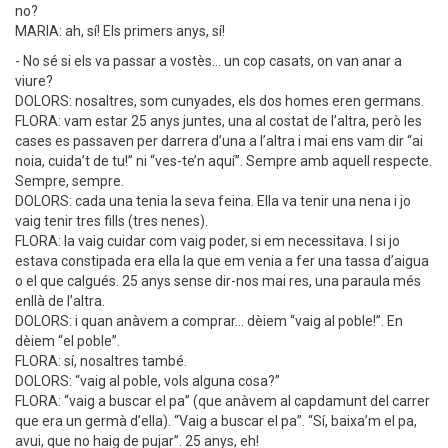
no?
MARIA: ah, sí! Els primers anys, sí!
- No sé si els va passar a vostès... un cop casats, on van anar a
viure?
DOLORS: nosaltres, som cunyades, els dos homes eren germans.
FLORA: vam estar 25 anys juntes, una al costat de l’altra, però les
cases es passaven per darrera d’una a l’altra i mai ens vam dir “ai
noia, cuida’t de tu!” ni “ves-te’n aquí”. Sempre amb aquell respecte.
Sempre, sempre.
DOLORS: cada una tenia la seva feina. Ella va tenir una nena i jo
vaig tenir tres fills (tres nenes).
FLORA: la vaig cuidar com vaig poder, si em necessitava. I si jo
estava constipada era ella la que em venia a fer una tassa d’aigua
o el que calgués. 25 anys sense dir-nos mai res, una paraula més
enllà de l’altra.
DOLORS: i quan anàvem a comprar... dèiem “vaig al poble!”. En
dèiem “el poble”.
FLORA: sí, nosaltres també.
DOLORS: “vaig al poble, vols alguna cosa?”
FLORA: “vaig a buscar el pa” (que anàvem al capdamunt del carrer
que era un germà d’ella). “Vaig a buscar el pa”. “Sí, baixa’m el pa,
avui, que no haig de pujar”. 25 anys, eh!