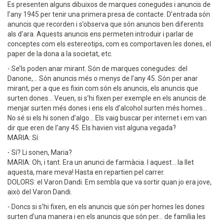
Es presenten alguns dibuixos de marques conegudes i anuncis de
l’any 1945 per tenir una primera presa de contacte. D’entrada són
anuncis que recorden i s’observa que són anuncis ben diferents
als d’ara. Aquests anuncis ens permeten introduir i parlar de
conceptes com els estereotips, com es comportaven les dones, el
paper de la dona a la societat, etc.
- Se’ls poden anar mirant. Són de marques conegudes: del
Danone,... Són anuncis més o menys de l’any 45. Són per anar
mirant, per a que es fixin com són els anuncis, els anuncis que
surten dones... Veuen, si s’hi fixen per exemple en els anuncis de
menjar surten més dones i ens els d’alcohol surten més homes...
No sé si els hi sonen d’algo... Els vaig buscar per internet i em van
dir que eren de l’any 45. Els havien vist alguna vegada?
MARIA: Sí.
- Sí? Li sonen, Maria?
MARIA: Oh, i tant. Era un anunci de farmàcia. I aquest... la llet
aquesta, mare meva! Hasta en repartien pel carrer.
DOLORS: el Varon Dandi. Em sembla que va sortir quan jo era jove,
això del Varon Dandi.
- Doncs si s’hi fixen, en els anuncis que són per homes les dones
surten d’una manera i en els anuncis que són per... de família les