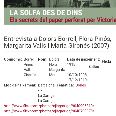
Entrevista a Dolors Borrell, Flora Pinós,
Margarita Valls i Maria Gironés (2007)
Cognoms
Borrell
Nom
Dolors
Data de naixement
Flickr
Pinós
Flora
1915
Enllaç
Valls
Margarita
---
Gironès
Maria
10/10/1908
17/12/1919
Lloc de naixement
Barcelona
Temàtica
Dones
---
La Garriga
La Garriga
http://www.flickr.com/photos/ajlagarriga/9040906810/
http://www.flickr.com/photos/ajlagarriga/9040799378/