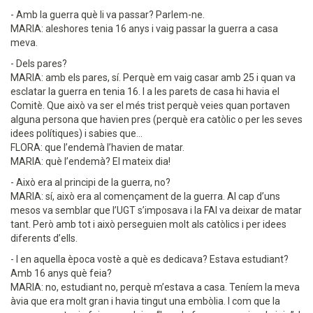
- Amb la guerra què li va passar? Parlem-ne.
MARIA: aleshores tenia 16 anys i vaig passar la guerra a casa
meva.
- Dels pares?
MARIA: amb els pares, sí. Perquè em vaig casar amb 25 i quan va
esclatar la guerra en tenia 16. I a les parets de casa hi havia el
Comitè. Que això va ser el més trist perquè veies quan portaven
alguna persona que havien pres (perquè era catòlic o per les seves
idees polítiques) i sabies que...
FLORA: que l’endemà l’havien de matar.
MARIA: què l’endemà? El mateix dia!
- Això era al principi de la guerra, no?
MARIA: sí, això era al començament de la guerra. Al cap d’uns
mesos va semblar que l’UGT s’imposava i la FAI va deixar de matar
tant. Però amb tot i això perseguien molt als catòlics i per idees
diferents d’ells.
- I en aquella època vostè a què es dedicava? Estava estudiant?
Amb 16 anys què feia?
MARIA: no, estudiant no, perquè m’estava a casa. Teníem la meva
àvia que era molt gran i havia tingut una embòlia. I com que la