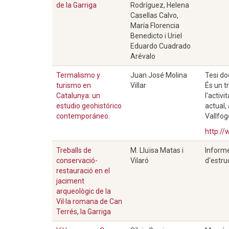
de la Garriga
Rodríguez, Helena
Casellas Calvo,
María Florencia
Benedicto i Uriel
Eduardo Cuadrado
Arévalo
Termalismo y
Juan José Molina
Tesi do
turismo en
Villar
És un t
Catalunya: un
l'activ
estudio geohistórico
actual,
contemporáneo.
Vallfog
http:/
Treballs de
M. Lluïsa Matas i
Informe
conservació-
Vilaró
d'estru
restauració en el
jaciment
arqueològic de la
Vil·la romana de Can
Terrés, la Garriga