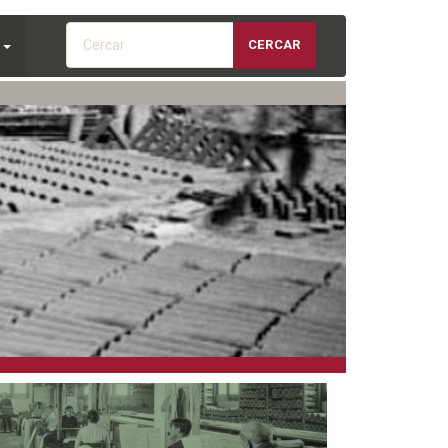
Cercar
CERCAR
S