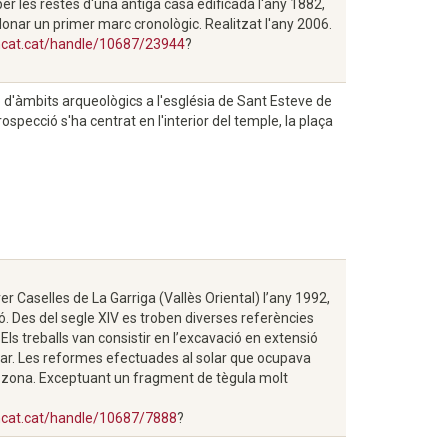
per les restes d'una antiga casa edificada l'any 1882,
 donar un primer marc cronològic. Realitzat l'any 2006.
encat.cat/handle/10687/23944
?
 d'àmbits arqueològics a l'església de Sant Esteve de
ospecció s'ha centrat en l'interior del temple, la plaça
r Caselles de La Garriga (Vallès Oriental) l’any 1992,
ó. Des del segle XIV es troben diverses referències
Els treballs van consistir en l’excavació en extensió
cavar. Les reformes efectuades al solar que ocupava
la zona. Exceptuant un fragment de tègula molt
encat.cat/handle/10687/7888
?