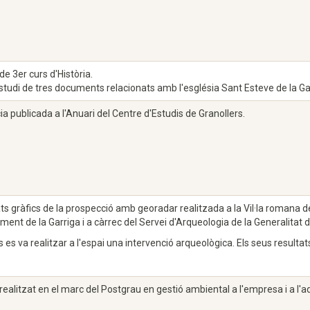
de 3er curs d'Història.
studi de tres documents relacionats amb l'església Sant Esteve de la Ga
a publicada a l'Anuari del Centre d'Estudis de Granollers.
ts gràfics de la prospecció amb georadar realitzada a la Vil·la romana de 
ament de la Garriga i a càrrec del Servei d'Arqueologia de la Generalitat 
 es va realitzar a l'espai una intervenció arqueològica. Els seus result
 realitzat en el marc del Postgrau en gestió ambiental a l'empresa i a l'a