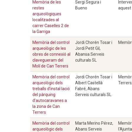
Memòria de les
Sergi Segura i
Interve
restes
Bueno
aquest 
arqueològiques
localitzades al
carrer Caselles 2 de
la Garriga
Memòria del control
Jordi Chorén Tosar i
Memòria
arqueològic de les
Jordi Petit Gil,
obres de connexió al
Abansa Serveis
clavegueram del
culturals SL
Molí de Can Terrers
Memòria del control
Jordi Chorén Tosar i
Memòria
arqueològic dels
Albert Castellà
Terrers
treballs d’instal·lació
Fabré, Abans
del pàrquing
Serveis culturals SL
d’autocaravanes a
la zona de Can
Terrers
Memòria del control
Marta Merino Pérez,
Memòria
arqueològic dels
Abans Serveis
l'Ajunt