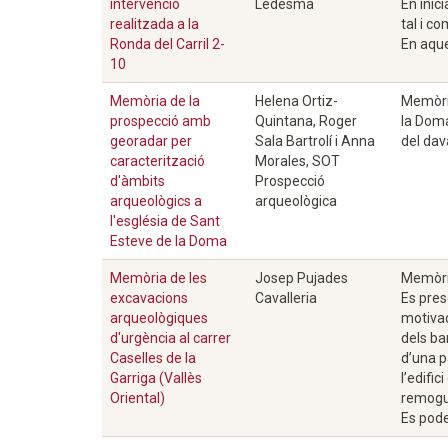
intervenció
Ledesma
En inic
realitzada a la
tal i c
Ronda del Carril 2-
En aque
10
Memòria de la
Helena Ortiz-
Memòria
prospecció amb
Quintana, Roger
la Doma
georadar per
Sala Bartrolí i Anna
del dav
caracterització
Morales, SOT
d'àmbits
Prospecció
arqueològics a
arqueològica
l'església de Sant
Esteve de la Doma
Memòria de les
Josep Pujades
Memòria
excavacions
Cavalleria
Es pres
arqueològiques
motivad
d'urgència al carrer
dels ba
Caselles de la
d’una p
Garriga (Vallès
l’edifi
Oriental)
remogud
Es pode