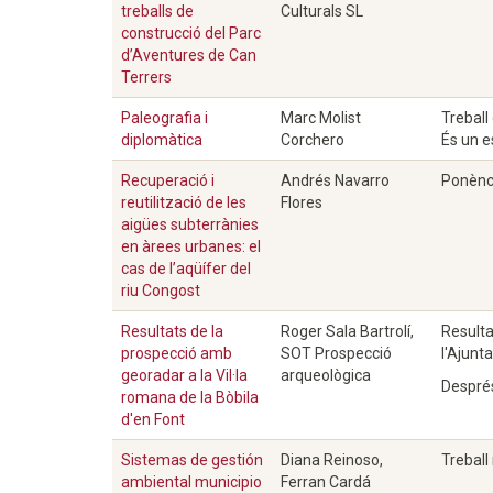
treballs de
Culturals SL
construcció del Parc
d’Aventures de Can
Terrers
Paleografia i
Marc Molist
Treball 
diplomàtica
Corchero
És un e
Recuperació i
Andrés Navarro
Ponènci
reutilització de les
Flores
aigües subterrànies
en àrees urbanes: el
cas de l’aqüífer del
riu Congost
Resultats de la
Roger Sala Bartrolí,
Resulta
prospecció amb
SOT Prospecció
l'Ajunt
georadar a la Vil·la
arqueològica
Després
romana de la Bòbila
d'en Font
Sistemas de gestión
Diana Reinoso,
Treball
ambiental municipio
Ferran Cardá