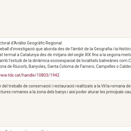
ctoral d'Anàlisi Geogràfic Regional.
reball d'investigació que aborda des de l'àmbit de la Geografia i la Història
itat termal a Catalunya des de mitjans del segle XIX fins a la segona mei
 amb l'estudi de la dinàmica socioespacial de localitats balneàries com C
ona de Riucorb, Banyoles, Santa Coloma de Farners, Campelles o Caldes 
/www.tdx.cat/handle/10803/1942
 del treballs de conservació i restauració realitzats a la Vil·la romana d
ctures romanes a la zona dels banys i així poder aturar les principals ca