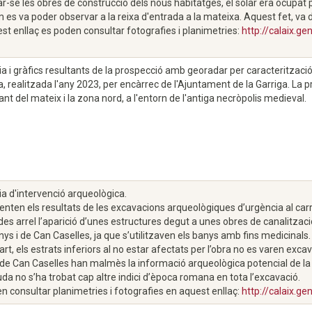
iar-se les obres de construcció dels nous habitatges, el solar era ocupat 
om es va poder observar a la reixa d'entrada a la mateixa. Aquest fet, va
st enllaç es poden consultar fotografies i planimetries:
http://calaix.g
 i gràfics resultants de la prospecció amb georadar per caracterització
, realitzada l'any 2023, per encàrrec de l'Ajuntament de la Garriga. La pr
ant del mateix i la zona nord, a l'entorn de l'antiga necròpolis medieval.
 d'intervenció arqueològica.
enten els resultats de les excavacions arqueològiques d’urgència al carre
es arrel l’aparició d’unes estructures degut a unes obres de canalitzaci
nys i de Can Caselles, ja que s’utilitzaven els banys amb fins medicinals. 
art, els estrats inferiors al no estar afectats per l’obra no es varen ex
ci de Can Caselles han malmès la informació arqueològica potencial de 
a no s’ha trobat cap altre indici d’època romana en tota l’excavació.
n consultar planimetries i fotografies en aquest enllaç:
http://calaix.g