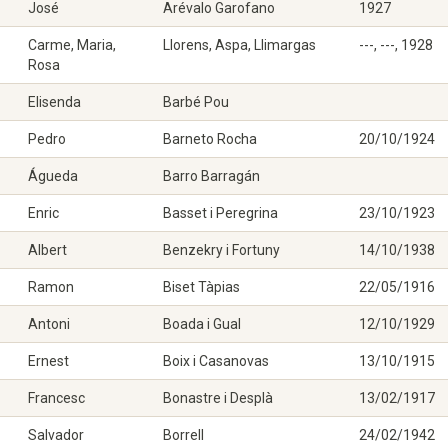
José
Arévalo Garofano
1927
Carme, Maria,
Llorens, Aspa, Llimargas
---, ---, 1928
Rosa
Elisenda
Barbé Pou
Pedro
Barneto Rocha
20/10/1924
Águeda
Barro Barragán
Enric
Basset i Peregrina
23/10/1923
Albert
Benzekry i Fortuny
14/10/1938
Ramon
Biset Tàpias
22/05/1916
Antoni
Boada i Gual
12/10/1929
Ernest
Boix i Casanovas
13/10/1915
Francesc
Bonastre i Desplà
13/02/1917
Salvador
Borrell
24/02/1942