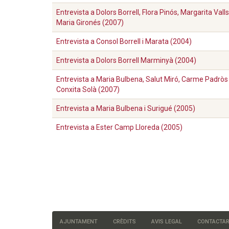
Entrevista a Dolors Borrell, Flora Pinós, Margarita Valls
Maria Gironés (2007)
Entrevista a Consol Borrell i Marata (2004)
Entrevista a Dolors Borrell Marminyà (2004)
Entrevista a Maria Bulbena, Salut Miró, Carme Padròs 
Conxita Solà (2007)
Entrevista a Maria Bulbena i Surigué (2005)
Entrevista a Ester Camp Lloreda (2005)
Paginació
AJUNTAMENT
CRÈDITS
AVIS LEGAL
CONTACTA
Menú