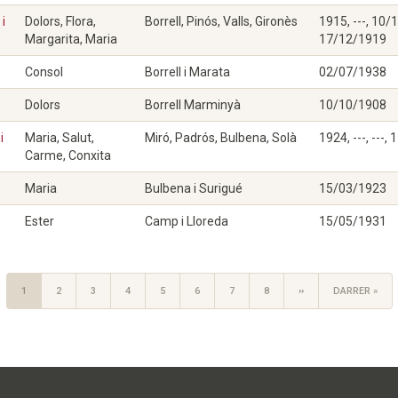
 i
Dolors, Flora,
Borrell, Pinós, Valls, Gironès
1915, ---, 10/
Margarita, Maria
17/12/1919
Consol
Borrell i Marata
02/07/1938
Dolors
Borrell Marminyà
10/10/1908
i
Maria, Salut,
Miró, Padrós, Bulbena, Solà
1924, ---, ---
Carme, Conxita
Maria
Bulbena i Surigué
15/03/1923
Ester
Camp i Lloreda
15/05/1931
PÀGINA
1
PÀGINA
2
PÀGINA
3
PÀGINA
4
PÀGINA
5
PÀGINA
6
PÀGINA
7
PÀGINA
8
PÀGINA
››
LAST
DARRER »
ACTUAL
SEGÜENT
PAGE
R