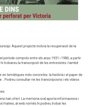
unicipi. Aquest projecte incloïa la recuperació de la
el període comprès entre els anys 1931 i 1980, a partir
hi trobareu la transcripció de les entrevistes i també
ir en temàtiques més concretes: la història i el paper de
isme... Podreu consultar-ne les transcripcions i els vídeos
nes.
ens han ofert. La memòria oral aporta informacions i
ixí mateix, al web només hi podreu trobar les