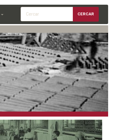
Cercar
CERCAR
S