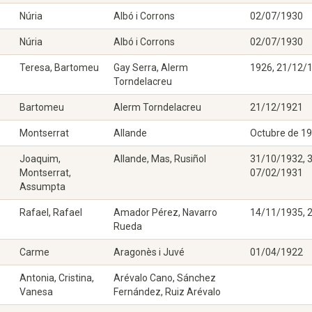
Núria
Albó i Corrons
02/07/1930
Núria
Albó i Corrons
02/07/1930
Teresa, Bartomeu
Gay Serra, Alerm
1926, 21/12/
Torndelacreu
Bartomeu
Alerm Torndelacreu
21/12/1921
Montserrat
Allande
Octubre de 1
Joaquim,
Allande, Mas, Rusiñol
31/10/1932, 
Montserrat,
07/02/1931
Assumpta
Rafael, Rafael
Amador Pérez, Navarro
14/11/1935, 
Rueda
Carme
Aragonès i Juvé
01/04/1922
Antonia, Cristina,
Arévalo Cano, Sánchez
Vanesa
Fernández, Ruiz Arévalo