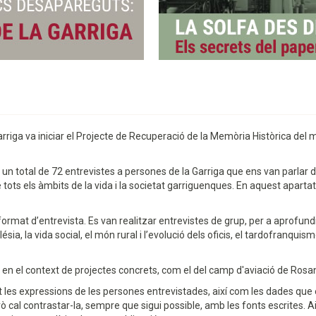
rriga va iniciar el Projecte de Recuperació de la Memòria Històrica del m
un total de 72 entrevistes a persones de la Garriga que ens van parlar d
tots els àmbits de la vida i la societat garriguenques. En aquest apartat 
format d’entrevista. Es van realitzar entrevistes de grup, per a aprofund
Església, la vida social, el món rural i l’evolució dels oficis, el tardofranqu
s en el context de projectes concrets, com el del camp d'aviació de Rosa
les expressions de les persones entrevistades, així com les dades que 
 cal contrastar-la, sempre que sigui possible, amb les fonts escrites. A