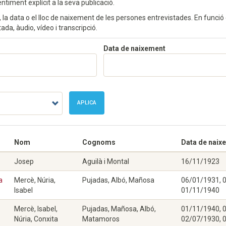
timent explícit a la seva publicació.
 la data o el lloc de naixement de les persones entrevistades. En funció
ada, àudio, vídeo i transcripció.
s
Data de naixement
APLICA
Nom
Cognoms
Data de naix
Josep
Aguilà i Montal
16/11/1923
a
Mercè, Núria,
Pujadas, Albó, Mañosa
06/01/1931, 
Isabel
01/11/1940
Mercè, Isabel,
Pujadas, Mañosa, Albó,
01/11/1940, 
Núria, Conxita
Matamoros
02/07/1930, 