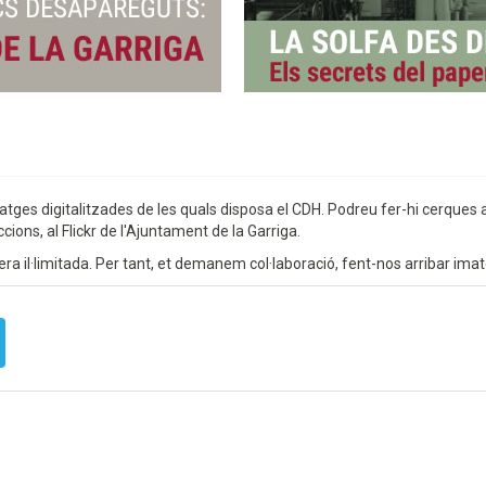
matges digitalitzades de les quals disposa el CDH. Podreu fer-hi cerques
ions, al Flickr de l'Ajuntament de la Garriga.
era il·limitada. Per tant, et demanem col·laboració, fent-nos arribar ima